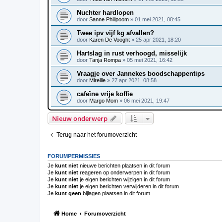
Nuchter hardlopen
door
Sanne Philipoom
»
01 mei 2021, 08:45
Twee ipv vijf kg afvallen?
door
Karen De Vooght
»
25 apr 2021, 18:20
Hartslag in rust verhoogd, misselijk
door
Tanja Rompa
»
05 mei 2021, 16:42
Vraagje over Jannekes boodschappentips
door
Mireille
»
27 apr 2021, 08:58
cafeïne vrije koffie
door
Margo Mom
»
06 mei 2021, 19:47
Nieuw onderwerp
Terug naar het forumoverzicht
FORUMPERMISSIES
Je
kunt niet
nieuwe berichten plaatsen in dit forum
Je
kunt niet
reageren op onderwerpen in dit forum
Je
kunt niet
je eigen berichten wijzigen in dit forum
Je
kunt niet
je eigen berichten verwijderen in dit forum
Je
kunt geen
bijlagen plaatsen in dit forum
Home
Forumoverzicht