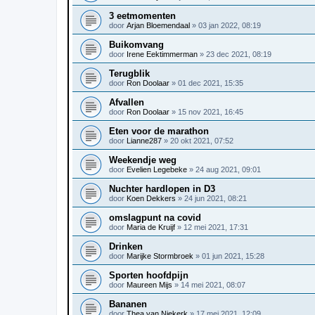
3 eetmomenten
door
Arjan Bloemendaal
»
03 jan 2022, 08:19
Buikomvang
door
Irene Eektimmerman
»
23 dec 2021, 08:19
Terugblik
door
Ron Doolaar
»
01 dec 2021, 15:35
Afvallen
door
Ron Doolaar
»
15 nov 2021, 16:45
Eten voor de marathon
door
Lianne287
»
20 okt 2021, 07:52
Weekendje weg
door
Evelien Legebeke
»
24 aug 2021, 09:01
Nuchter hardlopen in D3
door
Koen Dekkers
»
24 jun 2021, 08:21
omslagpunt na covid
door
Maria de Kruijf
»
12 mei 2021, 17:31
Drinken
door
Marijke Stormbroek
»
01 jun 2021, 15:28
Sporten hoofdpijn
door
Maureen Mijs
»
14 mei 2021, 08:07
Bananen
door
Thea van Niekerk
»
17 mei 2021, 12:09