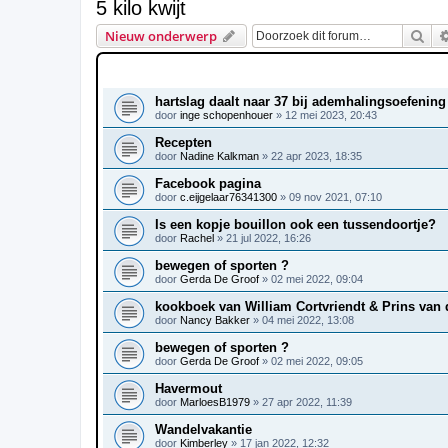
5 kilo kwijt
Zoe
Nieuw onderwerp
ONDERWERPEN
hartslag daalt naar 37 bij ademhalingsoefening
door
inge schopenhouer
»
12 mei 2023, 20:43
Recepten
door
Nadine Kalkman
»
22 apr 2023, 18:35
Facebook pagina
door
c.eijgelaar76341300
»
09 nov 2021, 07:10
Is een kopje bouillon ook een tussendoortje?
door
Rachel
»
21 jul 2022, 16:26
bewegen of sporten ?
door
Gerda De Groof
»
02 mei 2022, 09:04
kookboek van William Cortvriendt & Prins van
door
Nancy Bakker
»
04 mei 2022, 13:08
bewegen of sporten ?
door
Gerda De Groof
»
02 mei 2022, 09:05
Havermout
door
MarloesB1979
»
27 apr 2022, 11:39
Wandelvakantie
door
Kimberley
»
17 jan 2022, 12:32