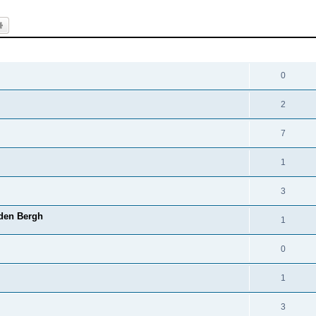
k
Uitgebreid zoeken
REACTIES
0
2
7
1
3
 den Bergh
1
0
1
3