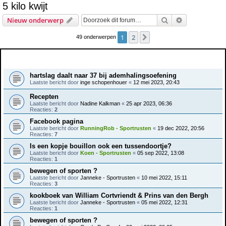
5 kilo kwijt
e
Zoek
Uitgebreid z
Nieuw onderwerp
k
1
2
Volgende
49 onderwerpen
Onderwerpen
hartslag daalt naar 37 bij ademhalingsoefening
Laatste bericht door
inge schopenhouer
«
12 mei 2023, 20:43
Recepten
Laatste bericht door
Nadine Kalkman
«
25 apr 2023, 06:36
Reacties:
2
Facebook pagina
Laatste bericht door
RunningRob - Sportrusten
«
19 dec 2022, 20:56
Reacties:
7
Is een kopje bouillon ook een tussendoortje?
Laatste bericht door
Koen - Sportrusten
«
05 sep 2022, 13:08
Reacties:
1
bewegen of sporten ?
Laatste bericht door
Janneke - Sportrusten
«
10 mei 2022, 15:11
Reacties:
3
kookboek van William Cortvriendt & Prins van den Bergh
Laatste bericht door
Janneke - Sportrusten
«
05 mei 2022, 12:31
Reacties:
1
bewegen of sporten ?