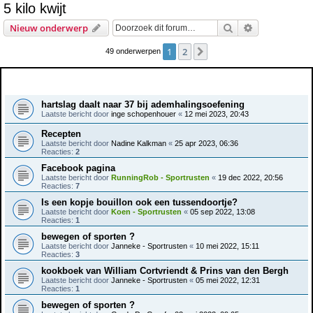
5 kilo kwijt
e
Zoek
Uitgebreid z
Nieuw onderwerp
k
1
2
Volgende
49 onderwerpen
Onderwerpen
hartslag daalt naar 37 bij ademhalingsoefening
Laatste bericht door
inge schopenhouer
«
12 mei 2023, 20:43
Recepten
Laatste bericht door
Nadine Kalkman
«
25 apr 2023, 06:36
Reacties:
2
Facebook pagina
Laatste bericht door
RunningRob - Sportrusten
«
19 dec 2022, 20:56
Reacties:
7
Is een kopje bouillon ook een tussendoortje?
Laatste bericht door
Koen - Sportrusten
«
05 sep 2022, 13:08
Reacties:
1
bewegen of sporten ?
Laatste bericht door
Janneke - Sportrusten
«
10 mei 2022, 15:11
Reacties:
3
kookboek van William Cortvriendt & Prins van den Bergh
Laatste bericht door
Janneke - Sportrusten
«
05 mei 2022, 12:31
Reacties:
1
bewegen of sporten ?