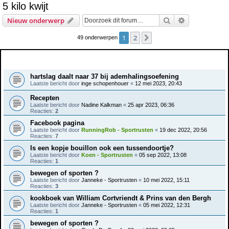
5 kilo kwijt
e
Zoek
Uitgebreid z
Nieuw onderwerp
k
1
2
Volgende
49 onderwerpen
Onderwerpen
hartslag daalt naar 37 bij ademhalingsoefening
Laatste bericht door
inge schopenhouer
«
12 mei 2023, 20:43
Recepten
Laatste bericht door
Nadine Kalkman
«
25 apr 2023, 06:36
Reacties:
2
Facebook pagina
Laatste bericht door
RunningRob - Sportrusten
«
19 dec 2022, 20:56
Reacties:
7
Is een kopje bouillon ook een tussendoortje?
Laatste bericht door
Koen - Sportrusten
«
05 sep 2022, 13:08
Reacties:
1
bewegen of sporten ?
Laatste bericht door
Janneke - Sportrusten
«
10 mei 2022, 15:11
Reacties:
3
kookboek van William Cortvriendt & Prins van den Bergh
Laatste bericht door
Janneke - Sportrusten
«
05 mei 2022, 12:31
Reacties:
1
bewegen of sporten ?