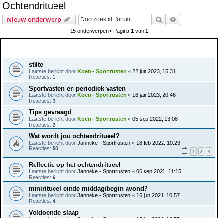
Ochtendritueel
e
Zoek
Uitgebreid z
Nieuw onderwerp
k
15 onderwerpen • Pagina
1
van
1
Onderwerpen
stilte
Laatste bericht door
Koen - Sportrusten
«
22 jun 2023, 15:31
Reacties:
1
Sportvasten en periodiek vasten
Laatste bericht door
Koen - Sportrusten
«
16 jan 2023, 20:46
Reacties:
3
Tips gevraagd
Laatste bericht door
Koen - Sportrusten
«
05 sep 2022, 13:08
Reacties:
2
Wat wordt jou ochtendritueel?
Laatste bericht door
Janneke - Sportrusten
«
18 feb 2022, 10:23
Reacties:
50
1
2
3
Reflectie op het ochtendritueel
Laatste bericht door
Janneke - Sportrusten
«
06 sep 2021, 11:15
Reacties:
6
miniritueel einde middag/begin avond?
Laatste bericht door
Janneke - Sportrusten
«
16 jun 2021, 10:57
Reacties:
4
Voldoende slaap