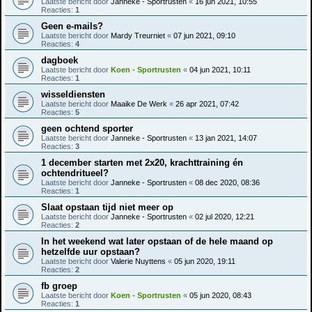
Laatste bericht door
Janneke - Sportrusten
«
16 jun 2021, 10:55
Reacties:
1
Geen e-mails?
Laatste bericht door
Mardy Treurniet
«
07 jun 2021, 09:10
Reacties:
4
dagboek
Laatste bericht door
Koen - Sportrusten
«
04 jun 2021, 10:11
Reacties:
1
wisseldiensten
Laatste bericht door
Maaike De Werk
«
26 apr 2021, 07:42
Reacties:
5
geen ochtend sporter
Laatste bericht door
Janneke - Sportrusten
«
13 jan 2021, 14:07
Reacties:
3
1 december starten met 2x20, krachttraining én
ochtendritueel?
Laatste bericht door
Janneke - Sportrusten
«
08 dec 2020, 08:36
Reacties:
1
Slaat opstaan tijd niet meer op
Laatste bericht door
Janneke - Sportrusten
«
02 jul 2020, 12:21
Reacties:
2
In het weekend wat later opstaan of de hele maand op
hetzelfde uur opstaan?
Laatste bericht door
Valerie Nuyttens
«
05 jun 2020, 19:11
Reacties:
2
fb groep
Laatste bericht door
Koen - Sportrusten
«
05 jun 2020, 08:43
Reacties:
1