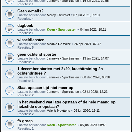
Laatste bericht door
Janneke - Sportrusten
«
16 jun 2021, 10:55
Reacties:
1
Geen e-mails?
Laatste bericht door
Mardy Treurniet
«
07 jun 2021, 09:10
Reacties:
4
dagboek
Laatste bericht door
Koen - Sportrusten
«
04 jun 2021, 10:11
Reacties:
1
wisseldiensten
Laatste bericht door
Maaike De Werk
«
26 apr 2021, 07:42
Reacties:
5
geen ochtend sporter
Laatste bericht door
Janneke - Sportrusten
«
13 jan 2021, 14:07
Reacties:
3
1 december starten met 2x20, krachttraining én
ochtendritueel?
Laatste bericht door
Janneke - Sportrusten
«
08 dec 2020, 08:36
Reacties:
1
Slaat opstaan tijd niet meer op
Laatste bericht door
Janneke - Sportrusten
«
02 jul 2020, 12:21
Reacties:
2
In het weekend wat later opstaan of de hele maand op
hetzelfde uur opstaan?
Laatste bericht door
Valerie Nuyttens
«
05 jun 2020, 19:11
Reacties:
2
fb groep
Laatste bericht door
Koen - Sportrusten
«
05 jun 2020, 08:43
Reacties:
1