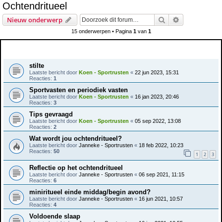
Ochtendritueel
e
Zoek
Uitgebreid z
Nieuw onderwerp
k
15 onderwerpen • Pagina
1
van
1
Onderwerpen
stilte
Laatste bericht door
Koen - Sportrusten
«
22 jun 2023, 15:31
Reacties:
1
Sportvasten en periodiek vasten
Laatste bericht door
Koen - Sportrusten
«
16 jan 2023, 20:46
Reacties:
3
Tips gevraagd
Laatste bericht door
Koen - Sportrusten
«
05 sep 2022, 13:08
Reacties:
2
Wat wordt jou ochtendritueel?
Laatste bericht door
Janneke - Sportrusten
«
18 feb 2022, 10:23
Reacties:
50
1
2
3
Reflectie op het ochtendritueel
Laatste bericht door
Janneke - Sportrusten
«
06 sep 2021, 11:15
Reacties:
6
miniritueel einde middag/begin avond?
Laatste bericht door
Janneke - Sportrusten
«
16 jun 2021, 10:57
Reacties:
4
Voldoende slaap