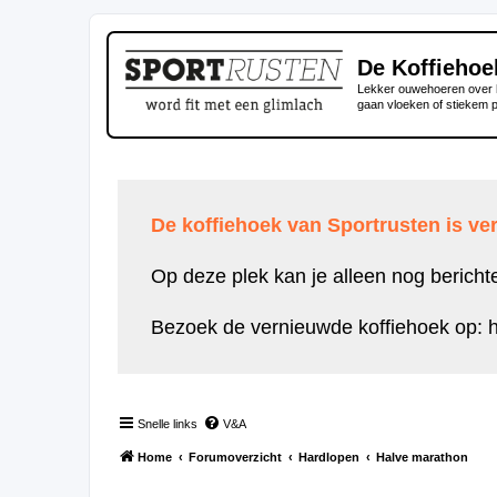
De Koffiehoe
Lekker ouwehoeren over h
gaan vloeken of stiekem 
De koffiehoek van Sportrusten is ver
Op deze plek kan je alleen nog bericht
Bezoek de vernieuwde koffiehoek op:
h
Snelle links
V&A
Home
Forumoverzicht
Hardlopen
Halve marathon