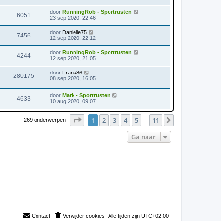
door
RunningRob - Sportrusten
6051
23 sep 2020, 22:46
door
Danielle75
7456
12 sep 2020, 22:12
door
RunningRob - Sportrusten
4244
12 sep 2020, 21:05
door
Frans86
280175
08 sep 2020, 16:05
door
Mark - Sportrusten
4633
10 aug 2020, 09:07
Pagina
1
van
11
1
2
3
4
5
11
Volgende
269 onderwerpen
…
Ga naar
Contact
Verwijder cookies
Alle tijden zijn
UTC+02:00