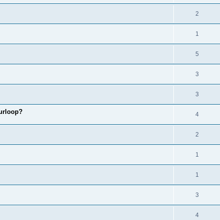
2
1
5
3
3
urloop?
4
2
1
1
3
4