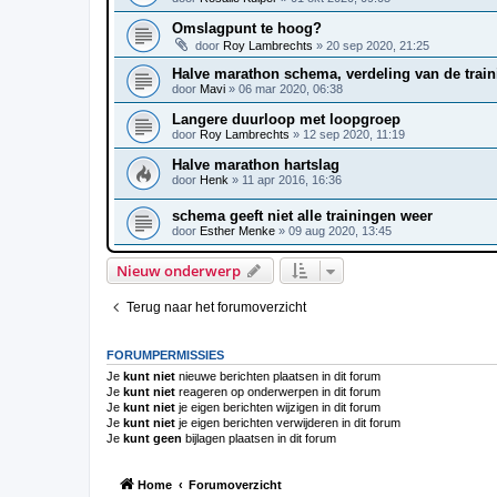
Omslagpunt te hoog?
door
Roy Lambrechts
»
20 sep 2020, 21:25
Halve marathon schema, verdeling van de trai
door
Mavi
»
06 mar 2020, 06:38
Langere duurloop met loopgroep
door
Roy Lambrechts
»
12 sep 2020, 11:19
Halve marathon hartslag
door
Henk
»
11 apr 2016, 16:36
schema geeft niet alle trainingen weer
door
Esther Menke
»
09 aug 2020, 13:45
Nieuw onderwerp
Terug naar het forumoverzicht
FORUMPERMISSIES
Je
kunt niet
nieuwe berichten plaatsen in dit forum
Je
kunt niet
reageren op onderwerpen in dit forum
Je
kunt niet
je eigen berichten wijzigen in dit forum
Je
kunt niet
je eigen berichten verwijderen in dit forum
Je
kunt geen
bijlagen plaatsen in dit forum
Home
Forumoverzicht