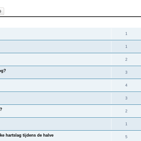
k
Uitgebreid zoeken
REACTIES
1
1
2
og?
3
4
3
g?
2
1
ke hartslag tijdens de halve
5