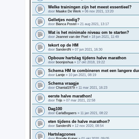
Welke trainingen zijn het meest essentieel?
door
Maaike De Werk
»
06 nov 2021, 13:20
Gelletjes nodig?
door
Bianca Postel
»
21 aug 2021, 13:17
Wat is het minimale niveau om te starten?
door
Jeannet van der Poel
»
18 jun 2021, 11:49
tekort op de HM
door
SanderdN
»
07 jun 2021, 16:30
Opbouw hartslag tijdens halve marathon
door
boonjoshua
»
17 okt 2018, 19:22
Schema HM te combineren met een langere du
door
Lantje
»
10 jan 2021, 08:19
Schema vraagje
door
Chantal1979
»
11 mar 2021, 16:23
eerste halve marathon!
door
Trijs
»
07 mar 2021, 22:58
Dag100
door
CarlaBogaers
»
11 jan 2021, 08:22
eten tijdens de halve marathon?
door
SanderdN
»
12 nov 2020, 08:54
Hartslagzones
door
Rosalie Kuiper
»
01 okt 2020, 09:05