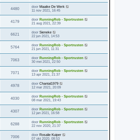
door
Maaike De Werk
4480
11 nov 2021, 16:45
door
RunningRob - Sportrusten
4179
21 aug 2021, 22:39
door
Sieneke
6621
22 jun 2021, 14:53
door
RunningRob - Sportrusten
5764
21 jun 2021, 11:31
door
RunningRob - Sportrusten
7063
30 mei 2021, 22:50
door
RunningRob - Sportrusten
7071
13 apr 2021, 21:37
door
Chantal1979
4978
12 mar 2021, 20:09
door
RunningRob - Sportrusten
4030
08 mar 2021, 19:43
door
RunningRob - Sportrusten
4307
12 jan 2021, 16:58
door
RunningRob - Sportrusten
6288
22 nov 2020, 21:37
door
Rosalie Kuiper
7006
07 okt 2020, 08:53