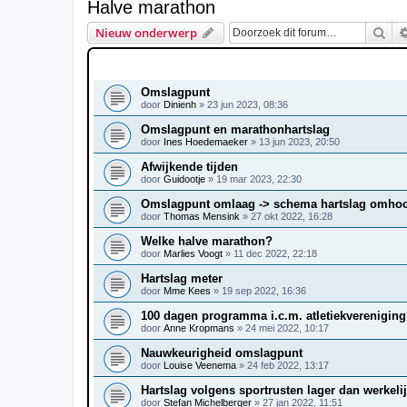
Halve marathon
Zoe
Nieuw onderwerp
ONDERWERPEN
Omslagpunt
door
Dinienh
»
23 jun 2023, 08:36
Omslagpunt en marathonhartslag
door
Ines Hoedemaeker
»
13 jun 2023, 20:50
Afwijkende tijden
door
Guidootje
»
19 mar 2023, 22:30
Omslagpunt omlaag -> schema hartslag omho
door
Thomas Mensink
»
27 okt 2022, 16:28
Welke halve marathon?
door
Marlies Voogt
»
11 dec 2022, 22:18
Hartslag meter
door
Mme Kees
»
19 sep 2022, 16:36
100 dagen programma i.c.m. atletiekverenigin
door
Anne Kropmans
»
24 mei 2022, 10:17
Nauwkeurigheid omslagpunt
door
Louise Veenema
»
24 feb 2022, 13:17
Hartslag volgens sportrusten lager dan werkelij
door
Stefan Michelberger
»
27 jan 2022, 11:51