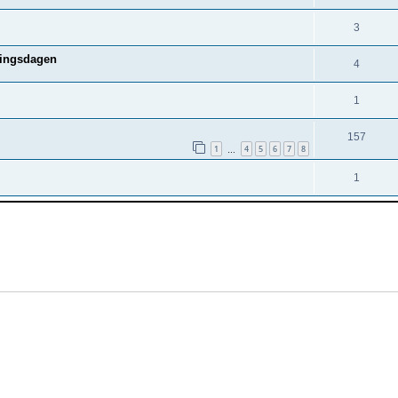
3
ningsdagen
4
1
157
1
4
5
6
7
8
…
1