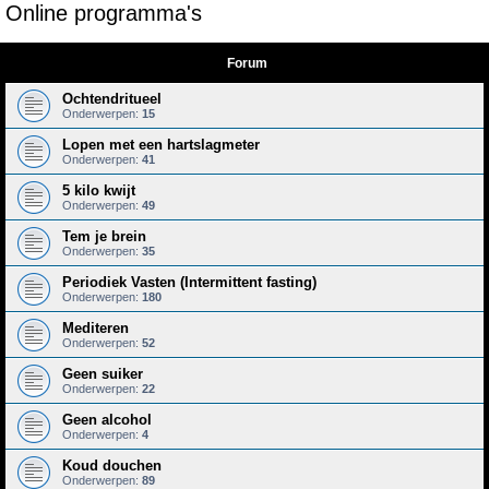
Online programma's
e
k
Forum
Ochtendritueel
Onderwerpen:
15
Lopen met een hartslagmeter
Onderwerpen:
41
5 kilo kwijt
Onderwerpen:
49
Tem je brein
Onderwerpen:
35
Periodiek Vasten (Intermittent fasting)
Onderwerpen:
180
Mediteren
Onderwerpen:
52
Geen suiker
Onderwerpen:
22
Geen alcohol
Onderwerpen:
4
Koud douchen
Onderwerpen:
89