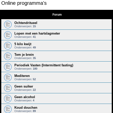
Online programma's
e
k
Forum
Ochtendritueel
Onderwerpen:
15
Lopen met een hartslagmeter
Onderwerpen:
41
5 kilo kwijt
Onderwerpen:
49
Tem je brein
Onderwerpen:
35
Periodiek Vasten (Intermittent fasting)
Onderwerpen:
180
Mediteren
Onderwerpen:
52
Geen suiker
Onderwerpen:
22
Geen alcohol
Onderwerpen:
4
Koud douchen
Onderwerpen:
89