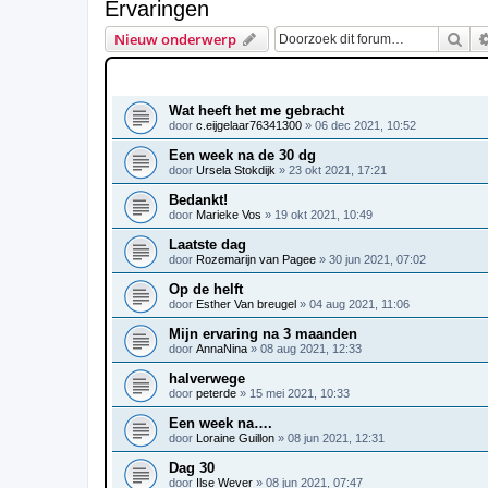
Ervaringen
Zoe
Nieuw onderwerp
ONDERWERPEN
Wat heeft het me gebracht
door
c.eijgelaar76341300
»
06 dec 2021, 10:52
Een week na de 30 dg
door
Ursela Stokdijk
»
23 okt 2021, 17:21
Bedankt!
door
Marieke Vos
»
19 okt 2021, 10:49
Laatste dag
door
Rozemarijn van Pagee
»
30 jun 2021, 07:02
Op de helft
door
Esther Van breugel
»
04 aug 2021, 11:06
Mijn ervaring na 3 maanden
door
AnnaNina
»
08 aug 2021, 12:33
halverwege
door
peterde
»
15 mei 2021, 10:33
Een week na….
door
Loraine Guillon
»
08 jun 2021, 12:31
Dag 30
door
Ilse Wever
»
08 jun 2021, 07:47