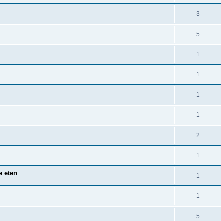
3
5
1
1
1
1
2
1
e eten
1
1
5