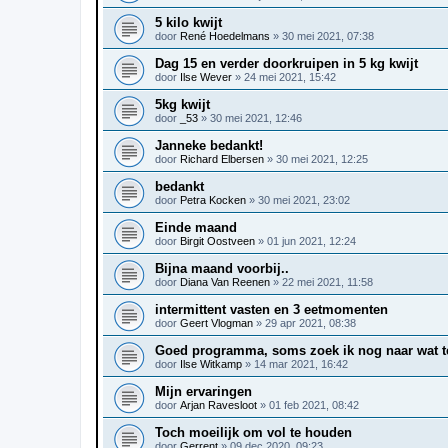
5 kilo kwijt
door
René Hoedelmans
»
30 mei 2021, 07:38
Dag 15 en verder doorkruipen in 5 kg kwijt
door
Ilse Wever
»
24 mei 2021, 15:42
5kg kwijt
door
_53
»
30 mei 2021, 12:46
Janneke bedankt!
door
Richard Elbersen
»
30 mei 2021, 12:25
bedankt
door
Petra Kocken
»
30 mei 2021, 23:02
Einde maand
door
Birgit Oostveen
»
01 jun 2021, 12:24
Bijna maand voorbij..
door
Diana Van Reenen
»
22 mei 2021, 11:58
intermittent vasten en 3 eetmomenten
door
Geert Vlogman
»
29 apr 2021, 08:38
Goed programma, soms zoek ik nog naar wat t
door
Ilse Witkamp
»
14 mar 2021, 16:42
Mijn ervaringen
door
Arjan Ravesloot
»
01 feb 2021, 08:42
Toch moeilijk om vol te houden
door
Gerrent
»
09 dec 2020, 09:23