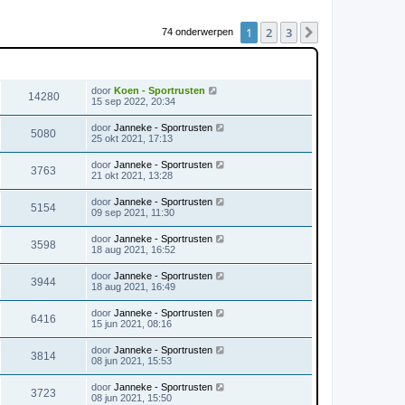
1
2
3
Volgende
74 onderwerpen
WEERGAVES
LAATSTE BERICHT
door
Koen - Sportrusten
14280
15 sep 2022, 20:34
door
Janneke - Sportrusten
5080
25 okt 2021, 17:13
door
Janneke - Sportrusten
3763
21 okt 2021, 13:28
door
Janneke - Sportrusten
5154
09 sep 2021, 11:30
door
Janneke - Sportrusten
3598
18 aug 2021, 16:52
door
Janneke - Sportrusten
3944
18 aug 2021, 16:49
door
Janneke - Sportrusten
6416
15 jun 2021, 08:16
door
Janneke - Sportrusten
3814
08 jun 2021, 15:53
door
Janneke - Sportrusten
3723
08 jun 2021, 15:50