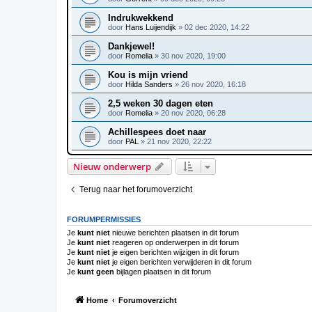
Indrukwekkend
door
Hans Luijendijk
»
02 dec 2020, 14:22
Dankjewel!
door
Romelia
»
30 nov 2020, 19:00
Kou is mijn vriend
door
Hilda Sanders
»
26 nov 2020, 16:18
2,5 weken 30 dagen eten
door
Romelia
»
20 nov 2020, 06:28
Achillespees doet naar
door
PAL
»
21 nov 2020, 22:22
Nieuw onderwerp
Terug naar het forumoverzicht
FORUMPERMISSIES
Je
kunt niet
nieuwe berichten plaatsen in dit forum
Je
kunt niet
reageren op onderwerpen in dit forum
Je
kunt niet
je eigen berichten wijzigen in dit forum
Je
kunt niet
je eigen berichten verwijderen in dit forum
Je
kunt geen
bijlagen plaatsen in dit forum
Home
Forumoverzicht