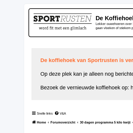
De Koffiehoe
Lekker ouwehoeren over h
gaan vloeken of stiekem 
De koffiehoek van Sportrusten is ver
Op deze plek kan je alleen nog bericht
Bezoek de vernieuwde koffiehoek op:
h
Snelle links
V&A
Home
Forumoverzicht
30 dagen programma 5 kilo kwijt