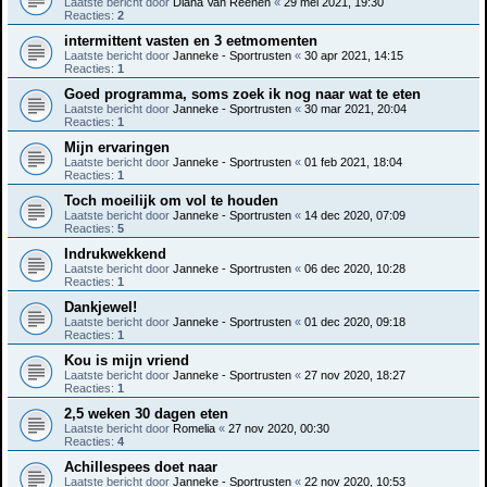
Laatste bericht door
Diana Van Reenen
«
29 mei 2021, 19:30
Reacties:
2
intermittent vasten en 3 eetmomenten
Laatste bericht door
Janneke - Sportrusten
«
30 apr 2021, 14:15
Reacties:
1
Goed programma, soms zoek ik nog naar wat te eten
Laatste bericht door
Janneke - Sportrusten
«
30 mar 2021, 20:04
Reacties:
1
Mijn ervaringen
Laatste bericht door
Janneke - Sportrusten
«
01 feb 2021, 18:04
Reacties:
1
Toch moeilijk om vol te houden
Laatste bericht door
Janneke - Sportrusten
«
14 dec 2020, 07:09
Reacties:
5
Indrukwekkend
Laatste bericht door
Janneke - Sportrusten
«
06 dec 2020, 10:28
Reacties:
1
Dankjewel!
Laatste bericht door
Janneke - Sportrusten
«
01 dec 2020, 09:18
Reacties:
1
Kou is mijn vriend
Laatste bericht door
Janneke - Sportrusten
«
27 nov 2020, 18:27
Reacties:
1
2,5 weken 30 dagen eten
Laatste bericht door
Romelia
«
27 nov 2020, 00:30
Reacties:
4
Achillespees doet naar
Laatste bericht door
Janneke - Sportrusten
«
22 nov 2020, 10:53