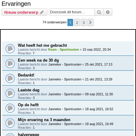
Ervaringen
e
Zoek
Uitgebreid z
Nieuw onderwerp
k
1
2
3
Volgende
74 onderwerpen
Onderwerpen
Wat heeft het me gebracht
Laatste bericht door
Koen - Sportrusten
«
15 sep 2022, 20:34
Reacties:
7
Een week na de 30 dg
Laatste bericht door
Janneke - Sportrusten
«
25 okt 2021, 17:13
Reacties:
3
Bedankt!
Laatste bericht door
Janneke - Sportrusten
«
21 okt 2021, 13:28
Reacties:
1
Laatste dag
Laatste bericht door
Janneke - Sportrusten
«
09 sep 2021, 11:30
Reacties:
3
Op de helft
Laatste bericht door
Janneke - Sportrusten
«
18 aug 2021, 16:52
Reacties:
1
Mijn ervaring na 3 maanden
Laatste bericht door
Janneke - Sportrusten
«
18 aug 2021, 16:49
Reacties:
1
halverwege