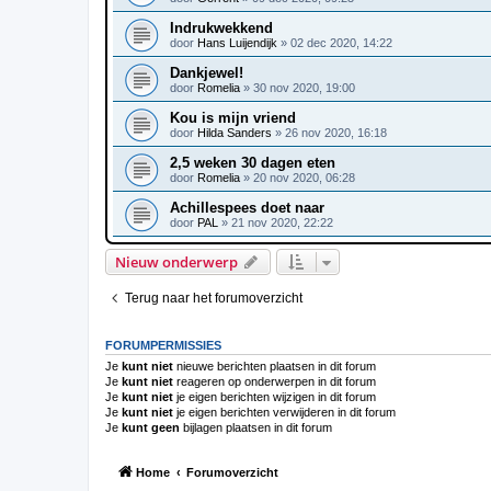
Indrukwekkend
door
Hans Luijendijk
»
02 dec 2020, 14:22
Dankjewel!
door
Romelia
»
30 nov 2020, 19:00
Kou is mijn vriend
door
Hilda Sanders
»
26 nov 2020, 16:18
2,5 weken 30 dagen eten
door
Romelia
»
20 nov 2020, 06:28
Achillespees doet naar
door
PAL
»
21 nov 2020, 22:22
Nieuw onderwerp
Terug naar het forumoverzicht
FORUMPERMISSIES
Je
kunt niet
nieuwe berichten plaatsen in dit forum
Je
kunt niet
reageren op onderwerpen in dit forum
Je
kunt niet
je eigen berichten wijzigen in dit forum
Je
kunt niet
je eigen berichten verwijderen in dit forum
Je
kunt geen
bijlagen plaatsen in dit forum
Home
Forumoverzicht