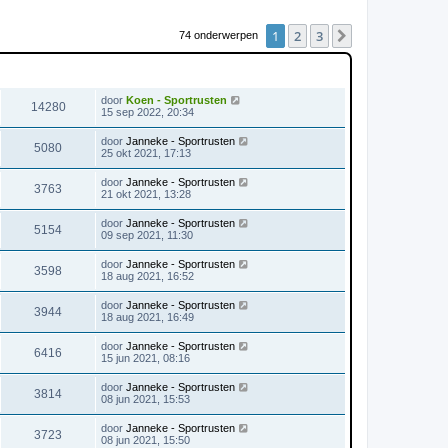
1
2
3
Volgende
74 onderwerpen
WEERGAVES
LAATSTE BERICHT
door
Koen - Sportrusten
14280
15 sep 2022, 20:34
door
Janneke - Sportrusten
5080
25 okt 2021, 17:13
door
Janneke - Sportrusten
3763
21 okt 2021, 13:28
door
Janneke - Sportrusten
5154
09 sep 2021, 11:30
door
Janneke - Sportrusten
3598
18 aug 2021, 16:52
door
Janneke - Sportrusten
3944
18 aug 2021, 16:49
door
Janneke - Sportrusten
6416
15 jun 2021, 08:16
door
Janneke - Sportrusten
3814
08 jun 2021, 15:53
door
Janneke - Sportrusten
3723
08 jun 2021, 15:50