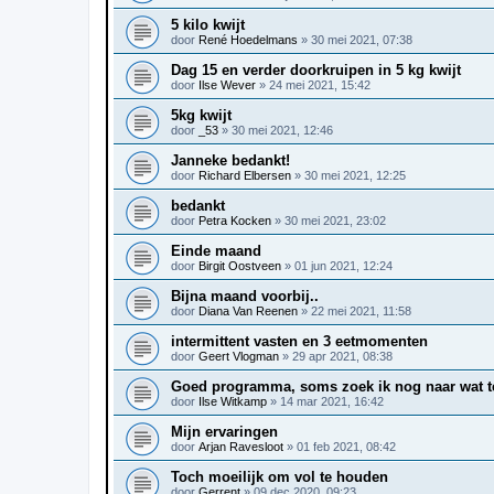
5 kilo kwijt
door
René Hoedelmans
»
30 mei 2021, 07:38
Dag 15 en verder doorkruipen in 5 kg kwijt
door
Ilse Wever
»
24 mei 2021, 15:42
5kg kwijt
door
_53
»
30 mei 2021, 12:46
Janneke bedankt!
door
Richard Elbersen
»
30 mei 2021, 12:25
bedankt
door
Petra Kocken
»
30 mei 2021, 23:02
Einde maand
door
Birgit Oostveen
»
01 jun 2021, 12:24
Bijna maand voorbij..
door
Diana Van Reenen
»
22 mei 2021, 11:58
intermittent vasten en 3 eetmomenten
door
Geert Vlogman
»
29 apr 2021, 08:38
Goed programma, soms zoek ik nog naar wat t
door
Ilse Witkamp
»
14 mar 2021, 16:42
Mijn ervaringen
door
Arjan Ravesloot
»
01 feb 2021, 08:42
Toch moeilijk om vol te houden
door
Gerrent
»
09 dec 2020, 09:23