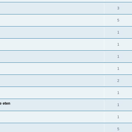
3
5
1
1
1
1
2
1
e eten
1
1
5