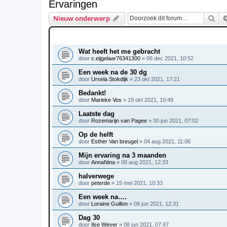
Ervaringen
Zoe
Nieuw onderwerp
ONDERWERPEN
Wat heeft het me gebracht
door
c.eijgelaar76341300
»
06 dec 2021, 10:52
Een week na de 30 dg
door
Ursela Stokdijk
»
23 okt 2021, 17:21
Bedankt!
door
Marieke Vos
»
19 okt 2021, 10:49
Laatste dag
door
Rozemarijn van Pagee
»
30 jun 2021, 07:02
Op de helft
door
Esther Van breugel
»
04 aug 2021, 11:06
Mijn ervaring na 3 maanden
door
AnnaNina
»
08 aug 2021, 12:33
halverwege
door
peterde
»
15 mei 2021, 10:33
Een week na….
door
Loraine Guillon
»
08 jun 2021, 12:31
Dag 30
door
Ilse Wever
»
08 jun 2021, 07:47