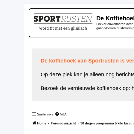
De Koffiehoe
Lekker ouwehoeren over h
gaan vloeken of stiekem 
De koffiehoek van Sportrusten is ver
Op deze plek kan je alleen nog bericht
Bezoek de vernieuwde koffiehoek op:
h
Snelle links
V&A
Home
Forumoverzicht
30 dagen programma 5 kilo kwijt