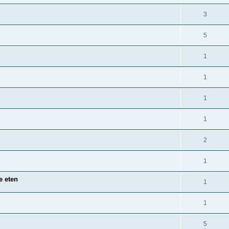
3
5
1
1
1
1
2
1
e eten
1
1
5