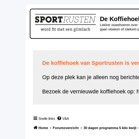
De Koffiehoe
Lekker ouwehoeren over h
gaan vloeken of stiekem 
De koffiehoek van Sportrusten is ver
Op deze plek kan je alleen nog bericht
Bezoek de vernieuwde koffiehoek op:
h
Snelle links
V&A
Home
Forumoverzicht
30 dagen programma 5 kilo kwijt