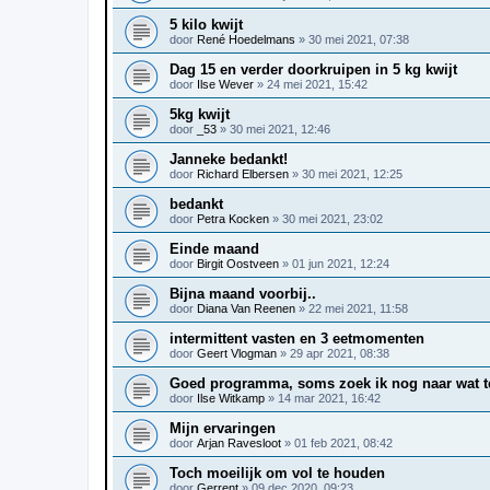
5 kilo kwijt
door
René Hoedelmans
»
30 mei 2021, 07:38
Dag 15 en verder doorkruipen in 5 kg kwijt
door
Ilse Wever
»
24 mei 2021, 15:42
5kg kwijt
door
_53
»
30 mei 2021, 12:46
Janneke bedankt!
door
Richard Elbersen
»
30 mei 2021, 12:25
bedankt
door
Petra Kocken
»
30 mei 2021, 23:02
Einde maand
door
Birgit Oostveen
»
01 jun 2021, 12:24
Bijna maand voorbij..
door
Diana Van Reenen
»
22 mei 2021, 11:58
intermittent vasten en 3 eetmomenten
door
Geert Vlogman
»
29 apr 2021, 08:38
Goed programma, soms zoek ik nog naar wat t
door
Ilse Witkamp
»
14 mar 2021, 16:42
Mijn ervaringen
door
Arjan Ravesloot
»
01 feb 2021, 08:42
Toch moeilijk om vol te houden
door
Gerrent
»
09 dec 2020, 09:23