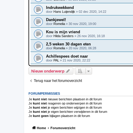
Indrukwekkend
door
Hans Luijendijk
»
02 dec 2020, 14:22
Dankjewel!
door
Romelia
»
30 nov 2020, 19:00
Kou is mijn vriend
door
Hilda Sanders
»
26 nov 2020, 16:18
2,5 weken 30 dagen eten
door
Romelia
»
20 nov 2020, 06:28
Achillespees doet naar
door
PAL
»
21 nov 2020, 22:22
Nieuw onderwerp
Terug naar het forumoverzicht
FORUMPERMISSIES
Je
kunt niet
nieuwe berichten plaatsen in dit forum
Je
kunt niet
reageren op onderwerpen in dit forum
Je
kunt niet
je eigen berichten wijzigen in dit forum
Je
kunt niet
je eigen berichten verwijderen in dit forum
Je
kunt geen
bijlagen plaatsen in dit forum
Home
Forumoverzicht