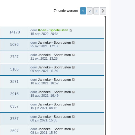
1
2
3
Volgende
74 onderwerpen
WEERGAVES
LAATSTE BERICHT
door
Koen - Sportrusten
14178
15 sep 2022, 20:34
door
Janneke - Sportrusten
5036
25 okt 2021, 17:13
door
Janneke - Sportrusten
3737
21 okt 2021, 13:28
door
Janneke - Sportrusten
5105
09 sep 2021, 11:30
door
Janneke - Sportrusten
3571
18 aug 2021, 16:52
door
Janneke - Sportrusten
3916
18 aug 2021, 16:49
door
Janneke - Sportrusten
6357
15 jun 2021, 08:16
door
Janneke - Sportrusten
3787
08 jun 2021, 15:53
door
Janneke - Sportrusten
3697
08 jun 2021, 15:50