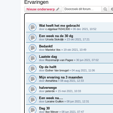
Ervaringen
Zoe
Nieuw onderwerp
ONDERWERPEN
Wat heeft het me gebracht
door
c.eijgelaar76341300
»
06 dec 2021, 10:52
Een week na de 30 dg
door
Ursela Stokdijk
»
23 okt 2021, 17:21
Bedankt!
door
Marieke Vos
»
19 okt 2021, 10:49
Laatste dag
door
Rozemarijn van Pagee
»
30 jun 2021, 07:02
Op de helft
door
Esther Van breugel
»
04 aug 2021, 11:06
Mijn ervaring na 3 maanden
door
AnnaNina
»
08 aug 2021, 12:33
halverwege
door
peterde
»
15 mei 2021, 10:33
Een week na….
door
Loraine Guillon
»
08 jun 2021, 12:31
Dag 30
door
Ilse Wever
»
08 jun 2021, 07:47