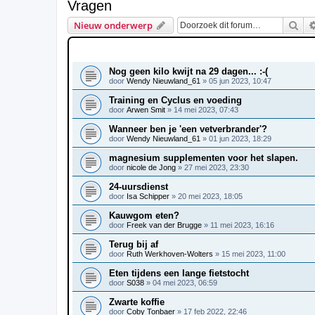
Vragen
Zoe
Nieuw onderwerp
ONDERWERPEN
Nog geen kilo kwijt na 29 dagen... :-(
door
Wendy Nieuwland_61
»
05 jun 2023, 10:47
Training en Cyclus en voeding
door
Arwen Smit
»
14 mei 2023, 07:43
Wanneer ben je 'een vetverbrander'?
door
Wendy Nieuwland_61
»
01 jun 2023, 18:29
magnesium supplementen voor het slapen.
door
nicole de Jong
»
27 mei 2023, 23:30
24-uursdienst
door
Isa Schipper
»
20 mei 2023, 18:05
Kauwgom eten?
door
Freek van der Brugge
»
11 mei 2023, 16:16
Terug bij af
door
Ruth Werkhoven-Wolters
»
15 mei 2023, 11:00
Eten tijdens een lange fietstocht
door
S038
»
04 mei 2023, 06:59
Zwarte koffie
door
Coby Tonbaer
»
17 feb 2022, 22:46