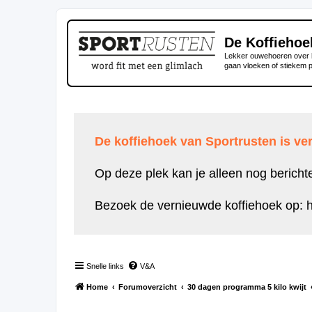
De Koffiehoe
Lekker ouwehoeren over h
gaan vloeken of stiekem 
De koffiehoek van Sportrusten is ver
Op deze plek kan je alleen nog bericht
Bezoek de vernieuwde koffiehoek op:
h
Snelle links
V&A
Home
Forumoverzicht
30 dagen programma 5 kilo kwijt