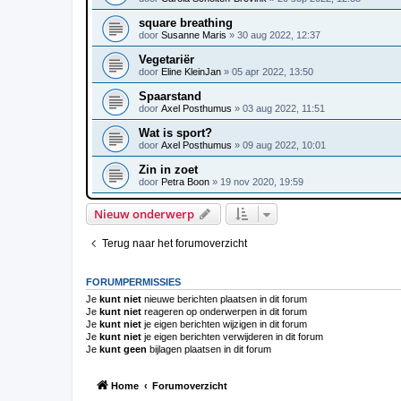
square breathing
door
Susanne Maris
»
30 aug 2022, 12:37
Vegetariër
door
Eline KleinJan
»
05 apr 2022, 13:50
Spaarstand
door
Axel Posthumus
»
03 aug 2022, 11:51
Wat is sport?
door
Axel Posthumus
»
09 aug 2022, 10:01
Zin in zoet
door
Petra Boon
»
19 nov 2020, 19:59
Nieuw onderwerp
Terug naar het forumoverzicht
FORUMPERMISSIES
Je
kunt niet
nieuwe berichten plaatsen in dit forum
Je
kunt niet
reageren op onderwerpen in dit forum
Je
kunt niet
je eigen berichten wijzigen in dit forum
Je
kunt niet
je eigen berichten verwijderen in dit forum
Je
kunt geen
bijlagen plaatsen in dit forum
Home
Forumoverzicht