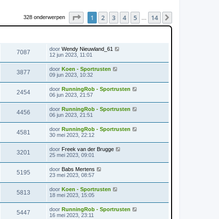
Pagina
1
van
14
1
2
3
4
5
14
Volgende
328 onderwerpen
…
WEERGAVES
LAATSTE BERICHT
door
Wendy Nieuwland_61
7087
12 jun 2023, 11:01
door
Koen - Sportrusten
3877
09 jun 2023, 10:32
door
RunningRob - Sportrusten
2454
06 jun 2023, 21:57
door
RunningRob - Sportrusten
4456
06 jun 2023, 21:51
door
RunningRob - Sportrusten
4581
30 mei 2023, 22:12
door
Freek van der Brugge
3201
25 mei 2023, 09:01
door
Babs Mertens
5195
23 mei 2023, 08:57
door
Koen - Sportrusten
5813
18 mei 2023, 15:05
door
RunningRob - Sportrusten
5447
16 mei 2023, 23:11