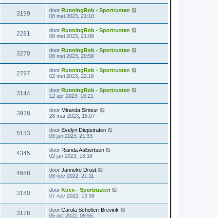
door
RunningRob - Sportrusten
3199
08 mei 2023, 21:10
door
RunningRob - Sportrusten
2281
08 mei 2023, 21:08
door
RunningRob - Sportrusten
3270
08 mei 2023, 20:58
door
RunningRob - Sportrusten
2797
02 mei 2023, 22:16
door
RunningRob - Sportrusten
3144
12 apr 2023, 16:21
door
Miranda Sinteur
3928
28 mar 2023, 15:07
door
Evelyn Diepstraten
5133
03 jan 2023, 21:33
door
Rianda Aalbertsen
4345
02 jan 2023, 18:18
door
Janneke Drost
4688
08 nov 2022, 21:11
door
Koen - Sportrusten
3180
07 nov 2022, 13:38
door
Carola Scholten-Brevink
3178
05 okt 2022, 09:55