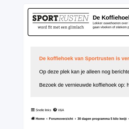
De Koffiehoe
Lekker ouwehoeren over h
gaan vloeken of stiekem 
De koffiehoek van Sportrusten is ver
Op deze plek kan je alleen nog bericht
Bezoek de vernieuwde koffiehoek op:
h
Snelle links
V&A
Home
Forumoverzicht
30 dagen programma 5 kilo kwijt