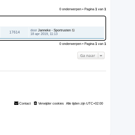
0 onderwerpen • Pagina
1
van
1
WEERGAVES
LAATSTE BERICHT
door
Janneke - Sportrusten
17614
18 apr 2019, 11:13
0 onderwerpen • Pagina
1
van
1
Ga naar
Contact
Verwijder cookies
Alle tijden zijn
UTC+02:00