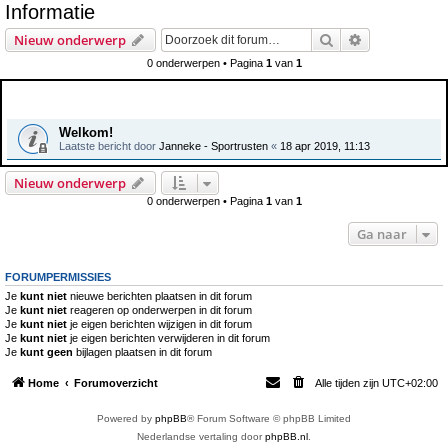
Informatie
e
Zoek
Uitgebreid z
Nieuw onderwerp
k
0 onderwerpen • Pagina
1
van
1
Aankondigingen
Welkom!
Laatste bericht door
Janneke - Sportrusten
«
18 apr 2019, 11:13
Nieuw onderwerp
0 onderwerpen • Pagina
1
van
1
Ga naar
FORUMPERMISSIES
Je
kunt niet
nieuwe berichten plaatsen in dit forum
Je
kunt niet
reageren op onderwerpen in dit forum
Je
kunt niet
je eigen berichten wijzigen in dit forum
Je
kunt niet
je eigen berichten verwijderen in dit forum
Je
kunt geen
bijlagen plaatsen in dit forum
Home
Forumoverzicht
Alle tijden zijn
UTC+02:00
Powered by
phpBB
® Forum Software © phpBB Limited
Nederlandse vertaling door
phpBB.nl
.