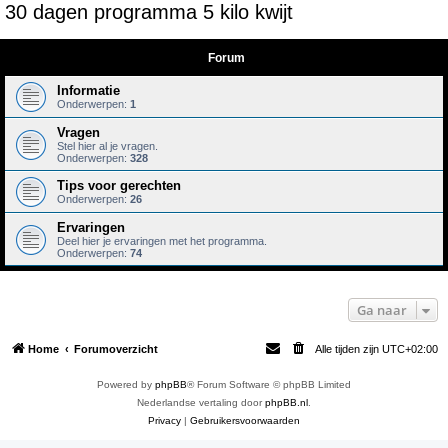
30 dagen programma 5 kilo kwijt
e
k
Forum
Informatie
Onderwerpen:
1
Vragen
Stel hier al je vragen.
Onderwerpen:
328
Tips voor gerechten
Onderwerpen:
26
Ervaringen
Deel hier je ervaringen met het programma.
Onderwerpen:
74
Ga naar
Home
Forumoverzicht
Alle tijden zijn
UTC+02:00
Powered by
phpBB
® Forum Software © phpBB Limited
Nederlandse vertaling door
phpBB.nl
.
Privacy
|
Gebruikersvoorwaarden