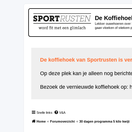
De Koffiehoe
Lekker ouwehoeren over h
gaan vloeken of stiekem 
De koffiehoek van Sportrusten is ver
Op deze plek kan je alleen nog bericht
Bezoek de vernieuwde koffiehoek op:
h
Snelle links
V&A
Home
Forumoverzicht
30 dagen programma 5 kilo kwijt