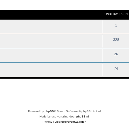
ONDERWERPEN
1
328
26
74
Powered by
phpBB
® Forum Software © phpBB Limited
Nederlandse vertaling door
phpBB.nl
.
Privacy
|
Gebruikersvoorwaarden