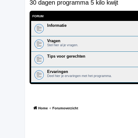
30 dagen programma 5 kilo kwijt
FORUM
Informatie
Vragen
Stel hier al je vragen.
Tips voor gerechten
Ervaringen
Deel hier je ervaringen met het programma.
Home
Forumoverzicht