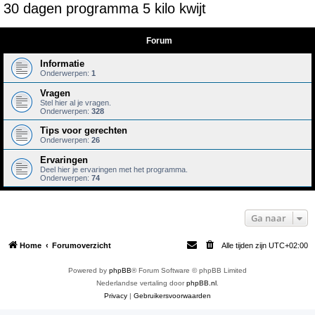
30 dagen programma 5 kilo kwijt
e
k
Forum
Informatie
Onderwerpen:
1
Vragen
Stel hier al je vragen.
Onderwerpen:
328
Tips voor gerechten
Onderwerpen:
26
Ervaringen
Deel hier je ervaringen met het programma.
Onderwerpen:
74
Ga naar
Home
Forumoverzicht
Alle tijden zijn
UTC+02:00
Powered by
phpBB
® Forum Software © phpBB Limited
Nederlandse vertaling door
phpBB.nl
.
Privacy
|
Gebruikersvoorwaarden