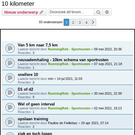
10 kilometer
e
Zoek
Uitgebreid z
Nieuw onderwerp
k
1
2
3
4
Volgende
93 onderwerpen
Onderwerpen
Van 5 km naar 7,5 km
Laatste bericht door
RunningRob - Sportrusten
«
09 mei 2022, 20:36
Reacties:
3
neusademhaling - 10km schema van sportrusten
Laatste bericht door
RunningRob - Sportrusten
«
07 sep 2021, 21:18
Reacties:
1
snellere 10
Laatste bericht door
mm
«
14 jul 2021, 11:03
Reacties:
2
D1 of d2
Laatste bericht door
RunningRob - Sportrusten
«
30 mei 2021, 22:39
Reacties:
9
Wel of geen interval
Laatste bericht door
RunningRob - Sportrusten
«
02 mei 2021, 19:13
Reacties:
1
opslaan training
Laatste bericht door
Pauline de Fielliettaz
«
20 apr 2021, 07:14
Reacties:
2
ziek en toch lopen