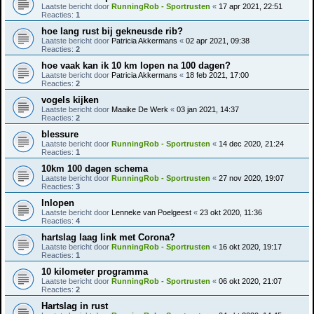
Laatste bericht door
RunningRob - Sportrusten
«
17 apr 2021, 22:51
Reacties:
1
hoe lang rust bij gekneusde rib?
Laatste bericht door
Patricia Akkermans
«
02 apr 2021, 09:38
Reacties:
2
hoe vaak kan ik 10 km lopen na 100 dagen?
Laatste bericht door
Patricia Akkermans
«
18 feb 2021, 17:00
Reacties:
2
vogels kijken
Laatste bericht door
Maaike De Werk
«
03 jan 2021, 14:37
Reacties:
2
blessure
Laatste bericht door
RunningRob - Sportrusten
«
14 dec 2020, 21:24
Reacties:
1
10km 100 dagen schema
Laatste bericht door
RunningRob - Sportrusten
«
27 nov 2020, 19:07
Reacties:
3
Inlopen
Laatste bericht door
Lenneke van Poelgeest
«
23 okt 2020, 11:36
Reacties:
4
hartslag laag link met Corona?
Laatste bericht door
RunningRob - Sportrusten
«
16 okt 2020, 19:17
Reacties:
1
10 kilometer programma
Laatste bericht door
RunningRob - Sportrusten
«
06 okt 2020, 21:07
Reacties:
2
Hartslag in rust