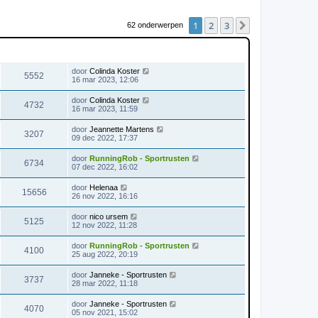
1
2
3
Volgende
62 onderwerpen
WEERGAVES
LAATSTE BERICHT
door
Colinda Koster
5552
16 mar 2023, 12:06
door
Colinda Koster
4732
16 mar 2023, 11:59
door
Jeannette Martens
3207
09 dec 2022, 17:37
door
RunningRob - Sportrusten
6734
07 dec 2022, 16:02
door
Helenaa
15656
26 nov 2022, 16:16
door
nico ursem
5125
12 nov 2022, 11:28
door
RunningRob - Sportrusten
4100
25 aug 2022, 20:19
door
Janneke - Sportrusten
3737
28 mar 2022, 11:18
door
Janneke - Sportrusten
4070
05 nov 2021, 15:02