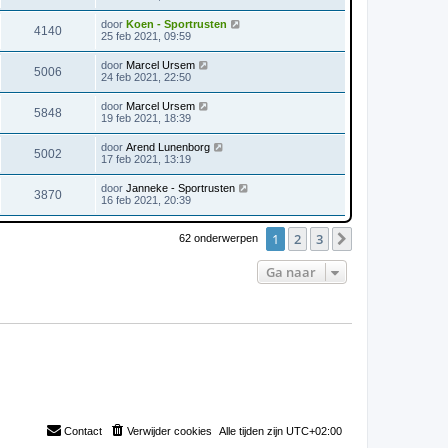
door
Koen - Sportrusten
4140
25 feb 2021, 09:59
door
Marcel Ursem
5006
24 feb 2021, 22:50
door
Marcel Ursem
5848
19 feb 2021, 18:39
door
Arend Lunenborg
5002
17 feb 2021, 13:19
door
Janneke - Sportrusten
3870
16 feb 2021, 20:39
1
2
3
Volgende
62 onderwerpen
Ga naar
Contact
Verwijder cookies
Alle tijden zijn
UTC+02:00