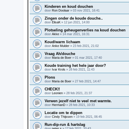
Kinderen en koud douchen
door
Ron Doolaar
»
03 nov 2021, 16:41
Zingen onder de koude douche..
door
ElisaK
»
12 jun 2021, 14:00
Plotseling geheugenverlies na koud douchen
door
Akke
»
14 mar 2021, 16:31
Koud/warm lichaam
door
Anke Mulder
»
23 feb 2021, 21:02
Vraag Ah/douche
door
Maria de Boer
»
01 mar 2021, 17:40
Koude training het hele jaar door?
door
Ivar Krols
»
28 feb 2021, 11:43
Plons
door
Maria de Boer
»
27 feb 2021, 14:47
CHECK!!
door
Leonien
»
28 feb 2021, 21:37
Verwen jezelf niet te veel met warmte.
door
HermanD
»
28 feb 2021, 10:33
Locatie om te dippen
door
Cindy Thijssen
»
19 feb 2021, 06:45
Run-dip-run & hartslag
door
peter s
»
17 feb 2021, 20:43