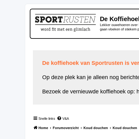
De Koffiehoe
Lekker ouwehoeren over h
gaan vloeken of stiekem 
De koffiehoek van Sportrusten is ver
Op deze plek kan je alleen nog bericht
Bezoek de vernieuwde koffiehoek op:
h
Snelle links
V&A
Home
Forumoverzicht
Koud douchen
Koud douchen