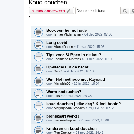
Koud douchen
Zoe
Nieuw onderwerp
ONDERWERPEN
Boek wimhofmethode
door
Ismael Abderrahim
»
04 dec 2022, 07:30
Long covid
door
Aliene Danen
»
11 mar 2022, 15:06
Tips voor SUPpen in de kou?
door
Jeannette Martens
»
01 dec 2022, 11:57
Opvliegers in de nacht
door
San03
»
28 feb 2021, 10:13
Wim Hof methode met Raynaud
door
Marjolein30
»
25 jul 2018, 19:04
Warm nadouchen?
door
Lies
»
27 mar 2021, 20:35
koud douchen | elke dag? & incl hoofd?
door
Marjolijn van Steeden
»
29 jul 2022, 10:12
plonskaart werkt !!
door
marlene koppen
»
26 mar 2022, 10:08
Kinderen en koud douchen
door
Ron Doolaar
»
03 nov 2021, 16:41