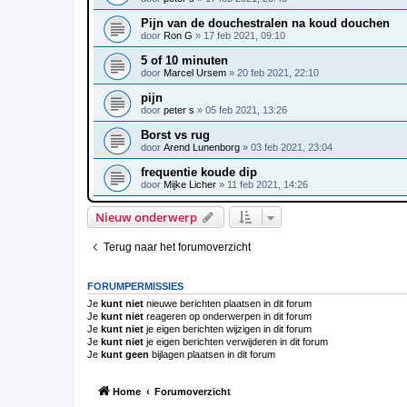
Pijn van de douchestralen na koud douchen
door
Ron G
»
17 feb 2021, 09:10
5 of 10 minuten
door
Marcel Ursem
»
20 feb 2021, 22:10
pijn
door
peter s
»
05 feb 2021, 13:26
Borst vs rug
door
Arend Lunenborg
»
03 feb 2021, 23:04
frequentie koude dip
door
Mijke Licher
»
11 feb 2021, 14:26
Nieuw onderwerp
Terug naar het forumoverzicht
FORUMPERMISSIES
Je
kunt niet
nieuwe berichten plaatsen in dit forum
Je
kunt niet
reageren op onderwerpen in dit forum
Je
kunt niet
je eigen berichten wijzigen in dit forum
Je
kunt niet
je eigen berichten verwijderen in dit forum
Je
kunt geen
bijlagen plaatsen in dit forum
Home
Forumoverzicht