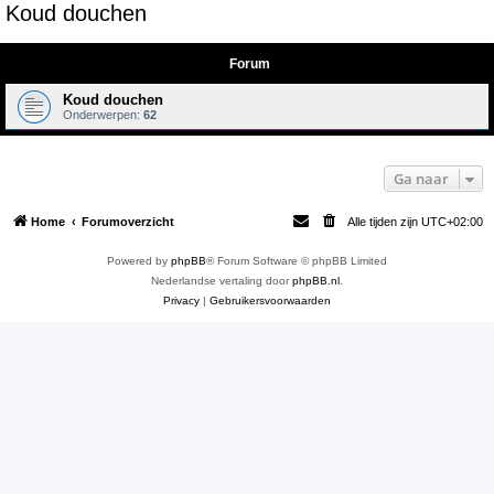
Koud douchen
e
k
Forum
Koud douchen
Onderwerpen:
62
Ga naar
Home
Forumoverzicht
Alle tijden zijn
UTC+02:00
Powered by
phpBB
® Forum Software © phpBB Limited
Nederlandse vertaling door
phpBB.nl
.
Privacy
|
Gebruikersvoorwaarden