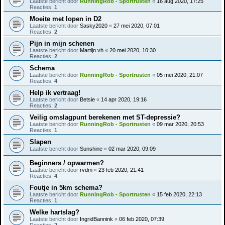
Laatste bericht door
RunningRob - Sportrusten
«
16 aug 2020, 17:25
Reacties:
1
Moeite met lopen in D2
Laatste bericht door
Sasky2020
«
27 mei 2020, 07:01
Reacties:
2
Pijn in mijn schenen
Laatste bericht door
Martijn vh
«
20 mei 2020, 10:30
Reacties:
2
Schema
Laatste bericht door
RunningRob - Sportrusten
«
05 mei 2020, 21:07
Reacties:
4
Help ik vertraag!
Laatste bericht door
Betsie
«
14 apr 2020, 19:16
Reacties:
2
Veilig omslagpunt berekenen met ST-depressie?
Laatste bericht door
RunningRob - Sportrusten
«
09 mar 2020, 20:53
Reacties:
1
Slapen
Laatste bericht door
Sunshine
«
02 mar 2020, 09:09
Beginners / opwarmen?
Laatste bericht door
rvdm
«
23 feb 2020, 21:41
Reacties:
4
Foutje in 5km schema?
Laatste bericht door
RunningRob - Sportrusten
«
15 feb 2020, 22:13
Reacties:
1
Welke hartslag?
Laatste bericht door
IngridBannink
«
06 feb 2020, 07:39