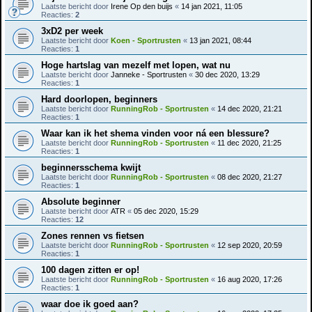
Laatste bericht door
Irene Op den buijs
«
14 jan 2021, 11:05
Reacties:
2
3xD2 per week
Laatste bericht door
Koen - Sportrusten
«
13 jan 2021, 08:44
Reacties:
1
Hoge hartslag van mezelf met lopen, wat nu
Laatste bericht door
Janneke - Sportrusten
«
30 dec 2020, 13:29
Reacties:
1
Hard doorlopen, beginners
Laatste bericht door
RunningRob - Sportrusten
«
14 dec 2020, 21:21
Reacties:
1
Waar kan ik het shema vinden voor ná een blessure?
Laatste bericht door
RunningRob - Sportrusten
«
11 dec 2020, 21:25
Reacties:
1
beginnersschema kwijt
Laatste bericht door
RunningRob - Sportrusten
«
08 dec 2020, 21:27
Reacties:
1
Absolute beginner
Laatste bericht door
ATR
«
05 dec 2020, 15:29
Reacties:
12
Zones rennen vs fietsen
Laatste bericht door
RunningRob - Sportrusten
«
12 sep 2020, 20:59
Reacties:
1
100 dagen zitten er op!
Laatste bericht door
RunningRob - Sportrusten
«
16 aug 2020, 17:26
Reacties:
1
waar doe ik goed aan?