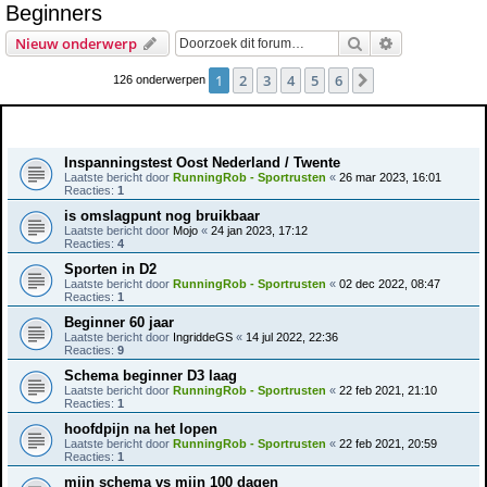
Beginners
e
Zoek
Uitgebreid z
Nieuw onderwerp
k
1
2
3
4
5
6
Volgende
126 onderwerpen
Onderwerpen
Inspanningstest Oost Nederland / Twente
Laatste bericht door
RunningRob - Sportrusten
«
26 mar 2023, 16:01
Reacties:
1
is omslagpunt nog bruikbaar
Laatste bericht door
Mojo
«
24 jan 2023, 17:12
Reacties:
4
Sporten in D2
Laatste bericht door
RunningRob - Sportrusten
«
02 dec 2022, 08:47
Reacties:
1
Beginner 60 jaar
Laatste bericht door
IngriddeGS
«
14 jul 2022, 22:36
Reacties:
9
Schema beginner D3 laag
Laatste bericht door
RunningRob - Sportrusten
«
22 feb 2021, 21:10
Reacties:
1
hoofdpijn na het lopen
Laatste bericht door
RunningRob - Sportrusten
«
22 feb 2021, 20:59
Reacties:
1
mijn schema vs mijn 100 dagen