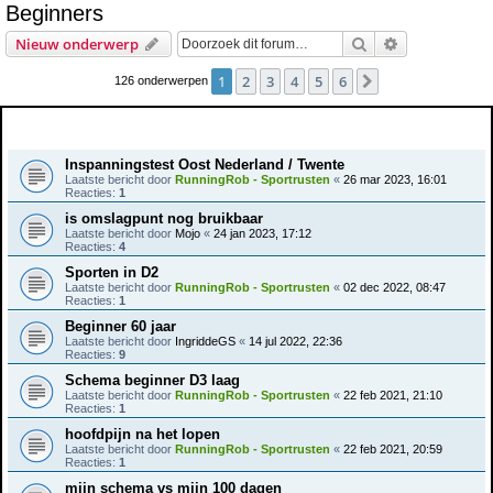
Beginners
e
Zoek
Uitgebreid z
Nieuw onderwerp
k
1
2
3
4
5
6
Volgende
126 onderwerpen
Onderwerpen
Inspanningstest Oost Nederland / Twente
Laatste bericht door
RunningRob - Sportrusten
«
26 mar 2023, 16:01
Reacties:
1
is omslagpunt nog bruikbaar
Laatste bericht door
Mojo
«
24 jan 2023, 17:12
Reacties:
4
Sporten in D2
Laatste bericht door
RunningRob - Sportrusten
«
02 dec 2022, 08:47
Reacties:
1
Beginner 60 jaar
Laatste bericht door
IngriddeGS
«
14 jul 2022, 22:36
Reacties:
9
Schema beginner D3 laag
Laatste bericht door
RunningRob - Sportrusten
«
22 feb 2021, 21:10
Reacties:
1
hoofdpijn na het lopen
Laatste bericht door
RunningRob - Sportrusten
«
22 feb 2021, 20:59
Reacties:
1
mijn schema vs mijn 100 dagen