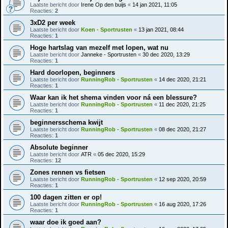
Laatste bericht door
Irene Op den buijs
«
14 jan 2021, 11:05
Reacties:
2
3xD2 per week
Laatste bericht door
Koen - Sportrusten
«
13 jan 2021, 08:44
Reacties:
1
Hoge hartslag van mezelf met lopen, wat nu
Laatste bericht door
Janneke - Sportrusten
«
30 dec 2020, 13:29
Reacties:
1
Hard doorlopen, beginners
Laatste bericht door
RunningRob - Sportrusten
«
14 dec 2020, 21:21
Reacties:
1
Waar kan ik het shema vinden voor ná een blessure?
Laatste bericht door
RunningRob - Sportrusten
«
11 dec 2020, 21:25
Reacties:
1
beginnersschema kwijt
Laatste bericht door
RunningRob - Sportrusten
«
08 dec 2020, 21:27
Reacties:
1
Absolute beginner
Laatste bericht door
ATR
«
05 dec 2020, 15:29
Reacties:
12
Zones rennen vs fietsen
Laatste bericht door
RunningRob - Sportrusten
«
12 sep 2020, 20:59
Reacties:
1
100 dagen zitten er op!
Laatste bericht door
RunningRob - Sportrusten
«
16 aug 2020, 17:26
Reacties:
1
waar doe ik goed aan?