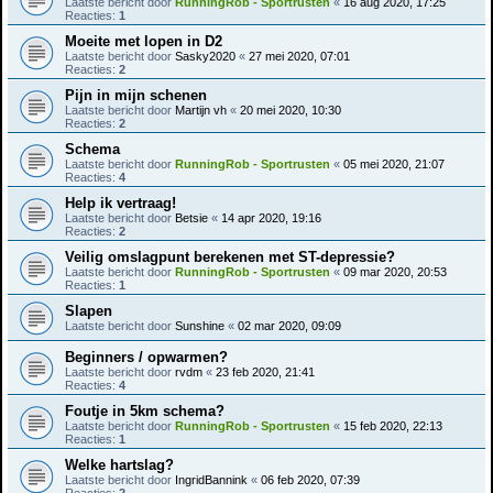
Laatste bericht door
RunningRob - Sportrusten
«
16 aug 2020, 17:25
Reacties:
1
Moeite met lopen in D2
Laatste bericht door
Sasky2020
«
27 mei 2020, 07:01
Reacties:
2
Pijn in mijn schenen
Laatste bericht door
Martijn vh
«
20 mei 2020, 10:30
Reacties:
2
Schema
Laatste bericht door
RunningRob - Sportrusten
«
05 mei 2020, 21:07
Reacties:
4
Help ik vertraag!
Laatste bericht door
Betsie
«
14 apr 2020, 19:16
Reacties:
2
Veilig omslagpunt berekenen met ST-depressie?
Laatste bericht door
RunningRob - Sportrusten
«
09 mar 2020, 20:53
Reacties:
1
Slapen
Laatste bericht door
Sunshine
«
02 mar 2020, 09:09
Beginners / opwarmen?
Laatste bericht door
rvdm
«
23 feb 2020, 21:41
Reacties:
4
Foutje in 5km schema?
Laatste bericht door
RunningRob - Sportrusten
«
15 feb 2020, 22:13
Reacties:
1
Welke hartslag?
Laatste bericht door
IngridBannink
«
06 feb 2020, 07:39