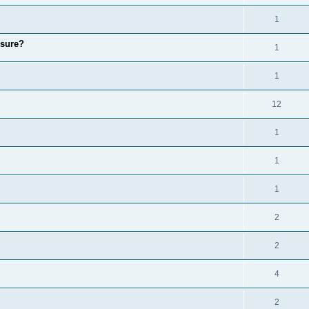
1
ssure?
1
1
12
1
1
1
2
2
4
2