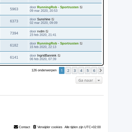
door
RunningRob - Sportrusten
5963
09 mar 2020, 20:53
door
Sunshine
6373
02 mar 2020, 09:09
door
rvdm
7394
23 feb 2020, 21:41
door
RunningRob - Sportrusten
6182
15 feb 2020, 22:13
door
IngridBannink
6141
06 feb 2020, 07:39
1
2
3
4
5
6
Volgende
126 onderwerpen
Ga naar
Contact
Verwijder cookies
Alle tijden zijn
UTC+02:00