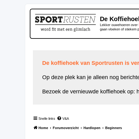
De Koffiehoe
Lekker ouwehoeren over h
gaan vloeken of stiekem 
De koffiehoek van Sportrusten is ver
Op deze plek kan je alleen nog bericht
Bezoek de vernieuwde koffiehoek op:
h
Snelle links
V&A
Home
Forumoverzicht
Hardlopen
Beginners