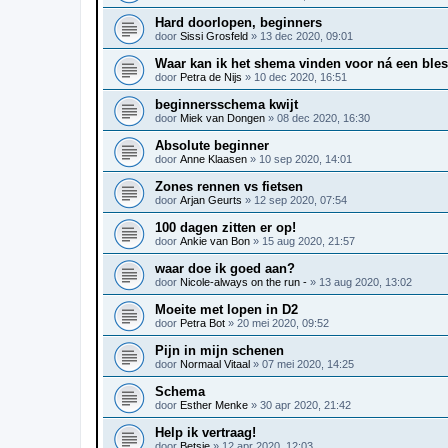
Hard doorlopen, beginners
door
Sissi Grosfeld
»
13 dec 2020, 09:01
Waar kan ik het shema vinden voor ná een ble
door
Petra de Nijs
»
10 dec 2020, 16:51
beginnersschema kwijt
door
Miek van Dongen
»
08 dec 2020, 16:30
Absolute beginner
door
Anne Klaasen
»
10 sep 2020, 14:01
Zones rennen vs fietsen
door
Arjan Geurts
»
12 sep 2020, 07:54
100 dagen zitten er op!
door
Ankie van Bon
»
15 aug 2020, 21:57
waar doe ik goed aan?
door
Nicole-always on the run -
»
13 aug 2020, 13:02
Moeite met lopen in D2
door
Petra Bot
»
20 mei 2020, 09:52
Pijn in mijn schenen
door
Normaal Vitaal
»
07 mei 2020, 14:25
Schema
door
Esther Menke
»
30 apr 2020, 21:42
Help ik vertraag!
door
Betsie
»
12 apr 2020, 12:03