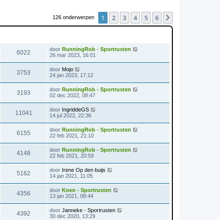
1
2
3
4
5
6
Volgende
126 onderwerpen
WEERGAVES
LAATSTE BERICHT
door
RunningRob - Sportrusten
6022
26 mar 2023, 16:01
door
Mojo
3753
24 jan 2023, 17:12
door
RunningRob - Sportrusten
3193
02 dec 2022, 08:47
door
IngriddeGS
11041
14 jul 2022, 22:36
door
RunningRob - Sportrusten
6155
22 feb 2021, 21:10
door
RunningRob - Sportrusten
4148
22 feb 2021, 20:59
door
Irene Op den buijs
5162
14 jan 2021, 11:05
door
Koen - Sportrusten
4356
13 jan 2021, 08:44
door
Janneke - Sportrusten
4392
30 dec 2020, 13:29