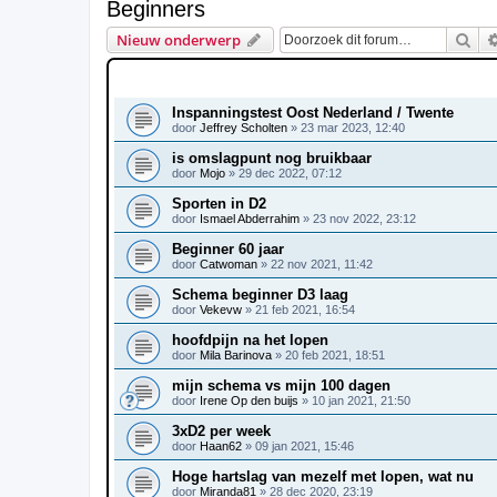
Beginners
Zoe
Nieuw onderwerp
ONDERWERPEN
Inspanningstest Oost Nederland / Twente
door
Jeffrey Scholten
»
23 mar 2023, 12:40
is omslagpunt nog bruikbaar
door
Mojo
»
29 dec 2022, 07:12
Sporten in D2
door
Ismael Abderrahim
»
23 nov 2022, 23:12
Beginner 60 jaar
door
Catwoman
»
22 nov 2021, 11:42
Schema beginner D3 laag
door
Vekevw
»
21 feb 2021, 16:54
hoofdpijn na het lopen
door
Mila Barinova
»
20 feb 2021, 18:51
mijn schema vs mijn 100 dagen
door
Irene Op den buijs
»
10 jan 2021, 21:50
3xD2 per week
door
Haan62
»
09 jan 2021, 15:46
Hoge hartslag van mezelf met lopen, wat nu
door
Miranda81
»
28 dec 2020, 23:19