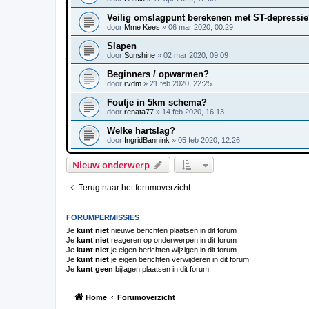
Veilig omslagpunt berekenen met ST-depressi
door
Mme Kees
»
06 mar 2020, 00:29
Slapen
door
Sunshine
»
02 mar 2020, 09:09
Beginners / opwarmen?
door
rvdm
»
21 feb 2020, 22:25
Foutje in 5km schema?
door
renata77
»
14 feb 2020, 16:13
Welke hartslag?
door
IngridBannink
»
05 feb 2020, 12:26
Nieuw onderwerp
Terug naar het forumoverzicht
FORUMPERMISSIES
Je
kunt niet
nieuwe berichten plaatsen in dit forum
Je
kunt niet
reageren op onderwerpen in dit forum
Je
kunt niet
je eigen berichten wijzigen in dit forum
Je
kunt niet
je eigen berichten verwijderen in dit forum
Je
kunt geen
bijlagen plaatsen in dit forum
Home
Forumoverzicht