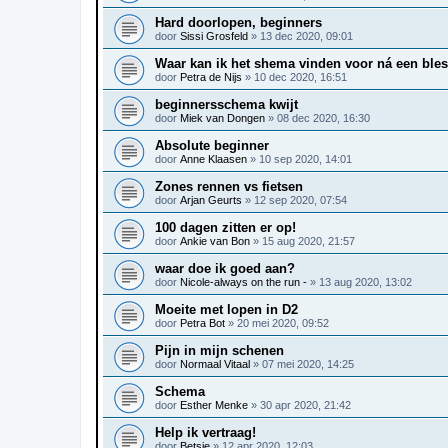
Hard doorlopen, beginners
door
Sissi Grosfeld
»
13 dec 2020, 09:01
Waar kan ik het shema vinden voor ná een ble
door
Petra de Nijs
»
10 dec 2020, 16:51
beginnersschema kwijt
door
Miek van Dongen
»
08 dec 2020, 16:30
Absolute beginner
door
Anne Klaasen
»
10 sep 2020, 14:01
Zones rennen vs fietsen
door
Arjan Geurts
»
12 sep 2020, 07:54
100 dagen zitten er op!
door
Ankie van Bon
»
15 aug 2020, 21:57
waar doe ik goed aan?
door
Nicole-always on the run -
»
13 aug 2020, 13:02
Moeite met lopen in D2
door
Petra Bot
»
20 mei 2020, 09:52
Pijn in mijn schenen
door
Normaal Vitaal
»
07 mei 2020, 14:25
Schema
door
Esther Menke
»
30 apr 2020, 21:42
Help ik vertraag!
door
Betsie
»
12 apr 2020, 12:03