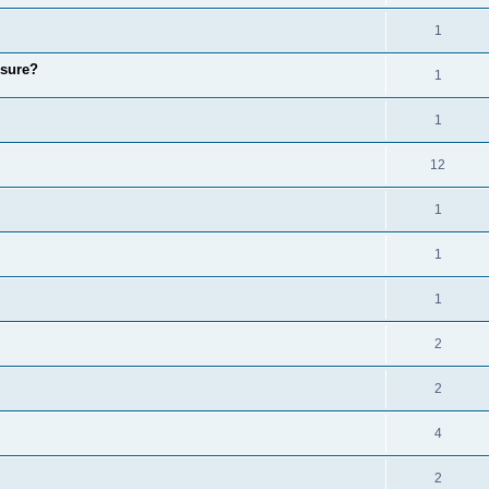
1
ssure?
1
1
12
1
1
1
2
2
4
2