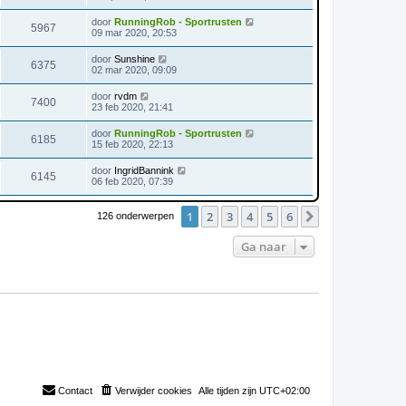
door
RunningRob - Sportrusten
5967
09 mar 2020, 20:53
door
Sunshine
6375
02 mar 2020, 09:09
door
rvdm
7400
23 feb 2020, 21:41
door
RunningRob - Sportrusten
6185
15 feb 2020, 22:13
door
IngridBannink
6145
06 feb 2020, 07:39
1
2
3
4
5
6
Volgende
126 onderwerpen
Ga naar
Contact
Verwijder cookies
Alle tijden zijn
UTC+02:00