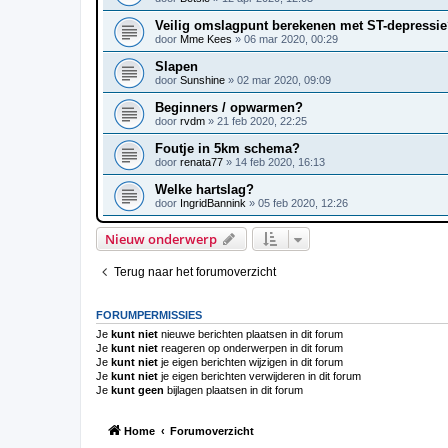
Veilig omslagpunt berekenen met ST-depressi
door
Mme Kees
»
06 mar 2020, 00:29
Slapen
door
Sunshine
»
02 mar 2020, 09:09
Beginners / opwarmen?
door
rvdm
»
21 feb 2020, 22:25
Foutje in 5km schema?
door
renata77
»
14 feb 2020, 16:13
Welke hartslag?
door
IngridBannink
»
05 feb 2020, 12:26
Nieuw onderwerp
Terug naar het forumoverzicht
FORUMPERMISSIES
Je
kunt niet
nieuwe berichten plaatsen in dit forum
Je
kunt niet
reageren op onderwerpen in dit forum
Je
kunt niet
je eigen berichten wijzigen in dit forum
Je
kunt niet
je eigen berichten verwijderen in dit forum
Je
kunt geen
bijlagen plaatsen in dit forum
Home
Forumoverzicht