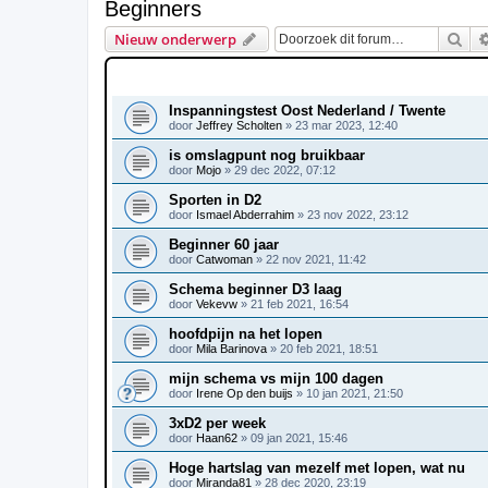
Beginners
Zoe
Nieuw onderwerp
ONDERWERPEN
Inspanningstest Oost Nederland / Twente
door
Jeffrey Scholten
»
23 mar 2023, 12:40
is omslagpunt nog bruikbaar
door
Mojo
»
29 dec 2022, 07:12
Sporten in D2
door
Ismael Abderrahim
»
23 nov 2022, 23:12
Beginner 60 jaar
door
Catwoman
»
22 nov 2021, 11:42
Schema beginner D3 laag
door
Vekevw
»
21 feb 2021, 16:54
hoofdpijn na het lopen
door
Mila Barinova
»
20 feb 2021, 18:51
mijn schema vs mijn 100 dagen
door
Irene Op den buijs
»
10 jan 2021, 21:50
3xD2 per week
door
Haan62
»
09 jan 2021, 15:46
Hoge hartslag van mezelf met lopen, wat nu
door
Miranda81
»
28 dec 2020, 23:19