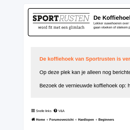
De Koffiehoe
Lekker ouwehoeren over h
gaan vloeken of stiekem 
De koffiehoek van Sportrusten is ver
Op deze plek kan je alleen nog bericht
Bezoek de vernieuwde koffiehoek op:
h
Snelle links
V&A
Home
Forumoverzicht
Hardlopen
Beginners