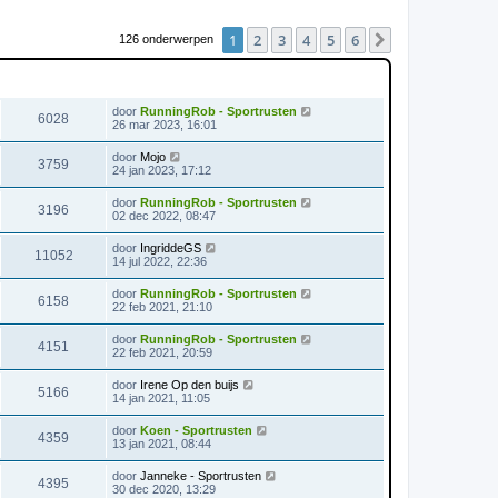
1
2
3
4
5
6
Volgende
126 onderwerpen
WEERGAVES
LAATSTE BERICHT
door
RunningRob - Sportrusten
6028
26 mar 2023, 16:01
door
Mojo
3759
24 jan 2023, 17:12
door
RunningRob - Sportrusten
3196
02 dec 2022, 08:47
door
IngriddeGS
11052
14 jul 2022, 22:36
door
RunningRob - Sportrusten
6158
22 feb 2021, 21:10
door
RunningRob - Sportrusten
4151
22 feb 2021, 20:59
door
Irene Op den buijs
5166
14 jan 2021, 11:05
door
Koen - Sportrusten
4359
13 jan 2021, 08:44
door
Janneke - Sportrusten
4395
30 dec 2020, 13:29