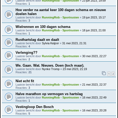
Laatste bericht door
RunningRob - Sportrusten
«
23 jun 2023, 19:59
Reacties:
1
Hoe verder na aantal keer 100 dagen schema en nieuwe
doelen halen
Laatste bericht door
RunningRob - Sportrusten
«
19 jun 2023, 15:17
Reacties:
3
Wielrennen en 100 dagen schema
Laatste bericht door
RunningRob - Sportrusten
«
18 jun 2023, 21:00
Reacties:
1
Rusthartslag daalt en daalt
Laatste bericht door
Sylvia Keijzer
«
31 mei 2023, 21:31
Reacties:
4
Verlenging??
Laatste bericht door
RunningRob - Sportrusten
«
30 mei 2023, 22:27
Reacties:
2
We. Gaan. Wat. Nieuws. Doen (toch maar).
Laatste bericht door
Nynke Tromp
«
23 mei 2023, 21:19
Reacties:
21
1
2
Niet echt fit
Laatste bericht door
RunningRob - Sportrusten
«
21 mei 2023, 22:37
Reacties:
3
Halve marathon op vermogen vs hartslag
Laatste bericht door
RunningRob - Sportrusten
«
16 mei 2023, 22:49
Reacties:
1
Vestingloop Den Bosch
Laatste bericht door
RunningRob - Sportrusten
«
16 mei 2023, 20:28
Reacties:
5