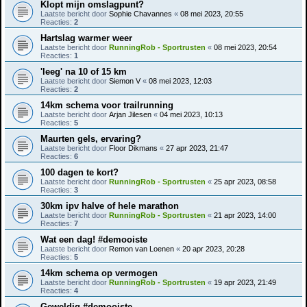
Klopt mijn omslagpunt?
Laatste bericht door
Sophie Chavannes
«
08 mei 2023, 20:55
Reacties:
2
Hartslag warmer weer
Laatste bericht door
RunningRob - Sportrusten
«
08 mei 2023, 20:54
Reacties:
1
'leeg' na 10 of 15 km
Laatste bericht door
Siemon V
«
08 mei 2023, 12:03
Reacties:
2
14km schema voor trailrunning
Laatste bericht door
Arjan Jilesen
«
04 mei 2023, 10:13
Reacties:
5
Maurten gels, ervaring?
Laatste bericht door
Floor Dikmans
«
27 apr 2023, 21:47
Reacties:
6
100 dagen te kort?
Laatste bericht door
RunningRob - Sportrusten
«
25 apr 2023, 08:58
Reacties:
3
30km ipv halve of hele marathon
Laatste bericht door
RunningRob - Sportrusten
«
21 apr 2023, 14:00
Reacties:
7
Wat een dag! #demooiste
Laatste bericht door
Remon van Loenen
«
20 apr 2023, 20:28
Reacties:
5
14km schema op vermogen
Laatste bericht door
RunningRob - Sportrusten
«
19 apr 2023, 21:49
Reacties:
4
Geweldig #demooiste