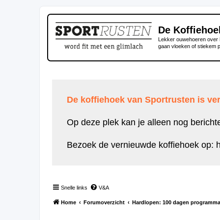
De Koffiehoe
Lekker ouwehoeren over h
gaan vloeken of stiekem 
De koffiehoek van Sportrusten is ver
Op deze plek kan je alleen nog bericht
Bezoek de vernieuwde koffiehoek op:
h
Snelle links
V&A
Home
Forumoverzicht
Hardlopen: 100 dagen programm