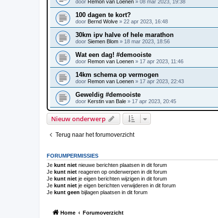
door
Remon van Loenen
»
08 mar 2023, 19:38
100 dagen te kort?
door
Bernd Wolve
»
22 apr 2023, 16:48
30km ipv halve of hele marathon
door
Siemen Blom
»
18 mar 2023, 18:56
Wat een dag! #demooiste
door
Remon van Loenen
»
17 apr 2023, 11:46
14km schema op vermogen
door
Remon van Loenen
»
17 apr 2023, 22:43
Geweldig #demooiste
door
Kerstin van Bale
»
17 apr 2023, 20:45
Nieuw onderwerp
Terug naar het forumoverzicht
FORUMPERMISSIES
Je
kunt niet
nieuwe berichten plaatsen in dit forum
Je
kunt niet
reageren op onderwerpen in dit forum
Je
kunt niet
je eigen berichten wijzigen in dit forum
Je
kunt niet
je eigen berichten verwijderen in dit forum
Je
kunt geen
bijlagen plaatsen in dit forum
Home
Forumoverzicht