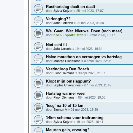
Rusthartslag daalt en daalt
door
Sylvia Keijzer
»
25 mei 2023, 17:07
Verlenging??
door
Joris Leferink
»
26 mei 2023, 06:50
We. Gaan. Wat. Nieuws. Doen (toch maar).
door
Koen - Sportrusten
»
19 mar 2020, 10:17
Niet echt fit
door
Jelle Utrecht
»
19 mei 2023, 16:34
Halve marathon op vermogen vs hartslag
door
Maartje Claessens
»
09 mei 2023, 22:08
Vestingloop Den Bosch
door
Floor Dikmans
»
30 apr 2023, 21:57
Klopt mijn omslagpunt?
door
Sophie Chavannes
»
07 mei 2023, 11:49
Hartslag warmer weer
door
Floor Dikmans
»
08 mei 2023, 19:58
'leeg' na 10 of 15 km
door
Siemon V
»
01 mei 2023, 15:39
14km schema voor trailrunning
door
Sylvia Keijzer
»
19 apr 2023, 16:41
Maurten gels, ervaring?