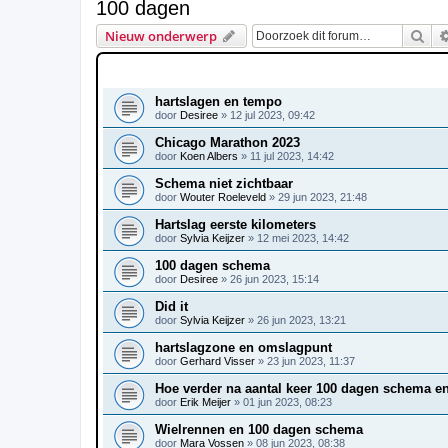
100 dagen
Zoe
Nieuw onderwerp
ONDERWERPEN
hartslagen en tempo
door
Desiree
»
12 jul 2023, 09:42
Chicago Marathon 2023
door
Koen Albers
»
11 jul 2023, 14:42
Schema niet zichtbaar
door
Wouter Roeleveld
»
29 jun 2023, 21:48
Hartslag eerste kilometers
door
Sylvia Keijzer
»
12 mei 2023, 14:42
100 dagen schema
door
Desiree
»
26 jun 2023, 15:14
Did it
door
Sylvia Keijzer
»
26 jun 2023, 13:21
hartslagzone en omslagpunt
door
Gerhard Visser
»
23 jun 2023, 11:37
Hoe verder na aantal keer 100 dagen schema e
door
Erik Meijer
»
01 jun 2023, 08:23
Wielrennen en 100 dagen schema
door
Mara Vossen
»
08 jun 2023, 08:38