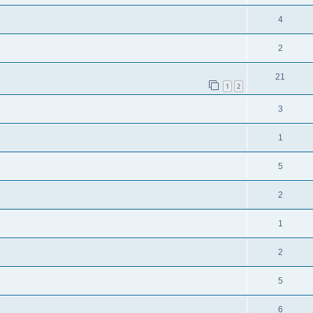
4
2
21
1
2
3
1
5
2
1
2
5
6