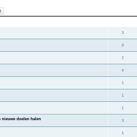
k
Uitgebreid zoeken
REACTIES
3
0
2
4
1
1
1
n nieuwe doelen halen
3
1