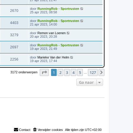
27 apr 2023, 21:47
door
RunningRob - Sportrusten
2670
25 apr 2023, 08:58
door
RunningRob - Sportrusten
4403
21 apr 2023, 14:00
door
Remon van Loenen
3279
20 apr 2023, 20:28
door
RunningRob - Sportrusten
2697
19 apr 2023, 21:49
door
Marieke Van der Helm
2256
19 apr 2023, 17:44
Pagina
1
van
127
1
2
3
4
5
127
Volgende
3172 onderwerpen
…
Ga naar
Contact
Verwijder cookies
Alle tijden zijn
UTC+02:00