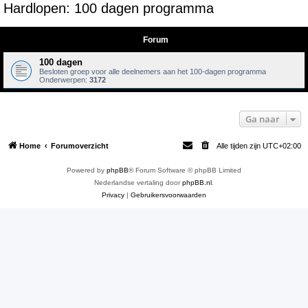
Hardlopen: 100 dagen programma
e
k
Forum
100 dagen
Besloten groep voor alle deelnemers aan het 100-dagen programma
Onderwerpen:
3172
Ga naar
Home
Forumoverzicht
Alle tijden zijn
UTC+02:00
Powered by
phpBB
® Forum Software © phpBB Limited
Nederlandse vertaling door
phpBB.nl
.
Privacy
|
Gebruikersvoorwaarden