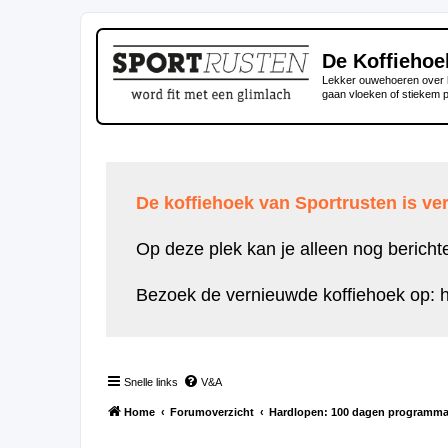
De Koffiehoe
Lekker ouwehoeren over h
gaan vloeken of stiekem 
De koffiehoek van Sportrusten is ver
Op deze plek kan je alleen nog bericht
Bezoek de vernieuwde koffiehoek op:
h
Snelle links
V&A
Home
Forumoverzicht
Hardlopen: 100 dagen programm