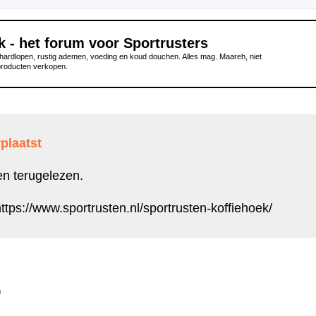
k - het forum voor Sportrusters
ardlopen, rustig ademen, voeding en koud douchen. Alles mag. Maareh, niet
producten verkopen.
plaatst
en terugelezen.
ttps://www.sportrusten.nl/sportrusten-koffiehoek/
a