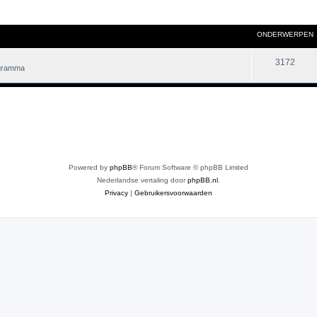
ONDERWERPEN
3172
ogramma
Powered by
phpBB
® Forum Software © phpBB Limited
Nederlandse vertaling door
phpBB.nl
.
Privacy
|
Gebruikersvoorwaarden