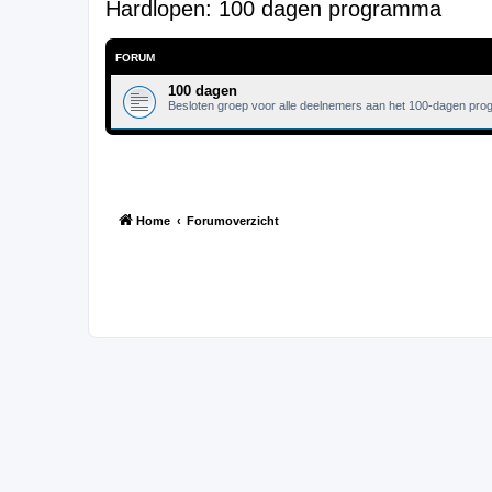
Hardlopen: 100 dagen programma
FORUM
100 dagen
Besloten groep voor alle deelnemers aan het 100-dagen pr
Home
Forumoverzicht