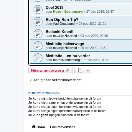
Doel 2019
door
Koen - Sportrusten
»
27 dec 2018, 16:47
Run Dip Run Tip?
door
Aad Goudappel
»
09 nov 2020, 22:01
Bedankt Koen!!
door
maartje Hooiveld
»
03 nov 2020, 09:36
Meditatie halverwege
door
maartje Hooiveld
»
25 okt 2020, 10:31
Meditatie....en nu verder
door
marcelvandenberg
»
27 okt 2020, 09:31
Nieuw onderwerp
Terug naar het forumoverzicht
FORUMPERMISSIES
Je
kunt niet
nieuwe berichten plaatsen in dit forum
Je
kunt niet
reageren op onderwerpen in dit forum
Je
kunt niet
je eigen berichten wijzigen in dit forum
Je
kunt niet
je eigen berichten verwijderen in dit forum
Je
kunt geen
bijlagen plaatsen in dit forum
Home
Forumoverzicht