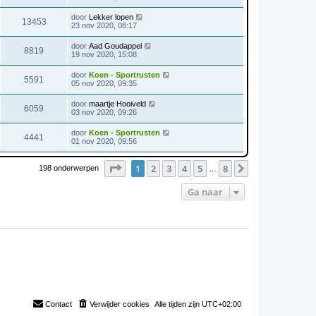
door
Lekker lopen
13453
23 nov 2020, 08:17
door
Aad Goudappel
8819
19 nov 2020, 15:08
door
Koen - Sportrusten
5591
05 nov 2020, 09:35
door
maartje Hooiveld
6059
03 nov 2020, 09:26
door
Koen - Sportrusten
4441
01 nov 2020, 09:56
Pagina
1
van
8
1
2
3
4
5
8
Volgende
198 onderwerpen
…
Ga naar
Contact
Verwijder cookies
Alle tijden zijn
UTC+02:00