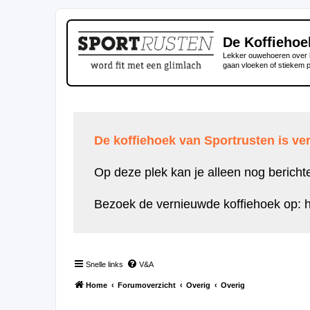
De Koffiehoe
Lekker ouwehoeren over h
gaan vloeken of stiekem 
De koffiehoek van Sportrusten is ver
Op deze plek kan je alleen nog bericht
Bezoek de vernieuwde koffiehoek op:
h
Snelle links
V&A
Home
Forumoverzicht
Overig
Overig