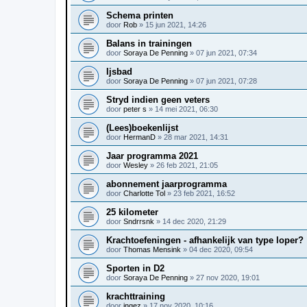
Schema printen
door
Rob
»
15 jun 2021, 14:26
Balans in trainingen
door
Soraya De Penning
»
07 jun 2021, 07:34
Ijsbad
door
Soraya De Penning
»
07 jun 2021, 07:28
Stryd indien geen veters
door
peter s
»
14 mei 2021, 06:30
(Lees)boekenlijst
door
HermanD
»
28 mar 2021, 14:31
Jaar programma 2021
door
Wesley
»
26 feb 2021, 21:05
abonnement jaarprogramma
door
Charlotte Tol
»
23 feb 2021, 16:52
25 kilometer
door
Sndrrsnk
»
14 dec 2020, 21:29
Krachtoefeningen - afhankelijk van type loper?
door
Thomas Mensink
»
04 dec 2020, 09:54
Sporten in D2
door
Soraya De Penning
»
27 nov 2020, 19:01
krachttraining
door
ingez
»
17 nov 2020, 10:16