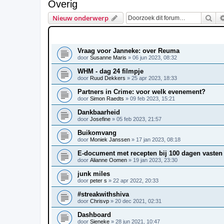
Overig
Zoe
Nieuw onderwerp
ONDERWERPEN
Vraag voor Janneke: over Reuma
door
Susanne Maris
»
06 jun 2023, 08:32
WHM - dag 24 filmpje
door
Ruud Dekkers
»
25 apr 2023, 18:33
Partners in Crime: voor welk evenement?
door
Simon Raedts
»
09 feb 2023, 15:21
Dankbaarheid
door
Josefine
»
05 feb 2023, 21:57
Buikomvang
door
Moniek Janssen
»
17 jan 2023, 08:18
E-document met recepten bij 100 dagen vasten
door
Alianne Oomen
»
19 jan 2023, 23:30
junk miles
door
peter s
»
22 apr 2022, 20:33
#streakwithshiva
door
Chrisvp
»
20 dec 2021, 02:31
Dashboard
door
Sieneke
»
28 jun 2021, 10:47