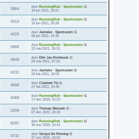
door
RunningRob - Sportrusten
3864
16 jun 2021, 18:21
door
RunningRob - Sportrusten
4313
10 jun 2021, 16:28
door
Janneke - Sportrusten
4325
08 jun 2021, 15:46
door
RunningRob - Sportrusten
5900
22 mei 2021, 19:15
door
Dirk-Jan Rombouts
4849
04 mei 2021, 07:16
door
Janneke - Sportrusten
4231
28 feb 2021, 18:03
door
Charlotte Tol
4508
27 feb 2021, 19:49
door
RunningRob - Sportrusten
4369
17 dec 2020, 15:23
door
Thomas Mensink
5204
07 dec 2020, 20:26
door
RunningRob - Sportrusten
6297
30 nov 2020, 15:41
door
Soraya De Penning
4732
27 nov 2020, 19:02