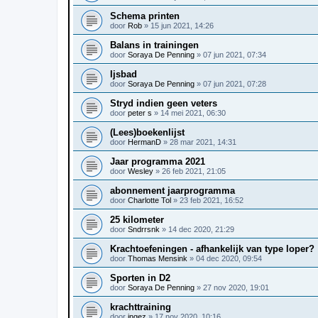
Schema printen
door
Rob
»
15 jun 2021, 14:26
Balans in trainingen
door
Soraya De Penning
»
07 jun 2021, 07:34
Ijsbad
door
Soraya De Penning
»
07 jun 2021, 07:28
Stryd indien geen veters
door
peter s
»
14 mei 2021, 06:30
(Lees)boekenlijst
door
HermanD
»
28 mar 2021, 14:31
Jaar programma 2021
door
Wesley
»
26 feb 2021, 21:05
abonnement jaarprogramma
door
Charlotte Tol
»
23 feb 2021, 16:52
25 kilometer
door
Sndrrsnk
»
14 dec 2020, 21:29
Krachtoefeningen - afhankelijk van type loper?
door
Thomas Mensink
»
04 dec 2020, 09:54
Sporten in D2
door
Soraya De Penning
»
27 nov 2020, 19:01
krachttraining
door
ingez
»
17 nov 2020, 10:16