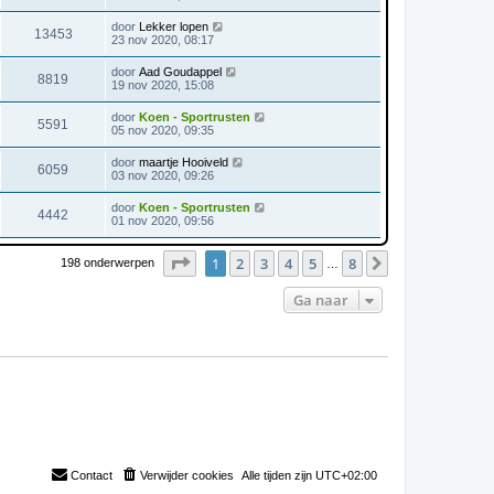
door
Lekker lopen
13453
23 nov 2020, 08:17
door
Aad Goudappel
8819
19 nov 2020, 15:08
door
Koen - Sportrusten
5591
05 nov 2020, 09:35
door
maartje Hooiveld
6059
03 nov 2020, 09:26
door
Koen - Sportrusten
4442
01 nov 2020, 09:56
Pagina
1
van
8
1
2
3
4
5
8
Volgende
198 onderwerpen
…
Ga naar
Contact
Verwijder cookies
Alle tijden zijn
UTC+02:00