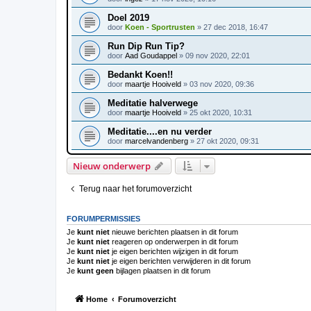
Doel 2019
door
Koen - Sportrusten
»
27 dec 2018, 16:47
Run Dip Run Tip?
door
Aad Goudappel
»
09 nov 2020, 22:01
Bedankt Koen!!
door
maartje Hooiveld
»
03 nov 2020, 09:36
Meditatie halverwege
door
maartje Hooiveld
»
25 okt 2020, 10:31
Meditatie....en nu verder
door
marcelvandenberg
»
27 okt 2020, 09:31
Nieuw onderwerp
Terug naar het forumoverzicht
FORUMPERMISSIES
Je
kunt niet
nieuwe berichten plaatsen in dit forum
Je
kunt niet
reageren op onderwerpen in dit forum
Je
kunt niet
je eigen berichten wijzigen in dit forum
Je
kunt niet
je eigen berichten verwijderen in dit forum
Je
kunt geen
bijlagen plaatsen in dit forum
Home
Forumoverzicht