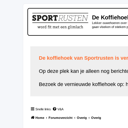
De Koffiehoe
Lekker ouwehoeren over h
gaan vloeken of stiekem 
De koffiehoek van Sportrusten is ver
Op deze plek kan je alleen nog bericht
Bezoek de vernieuwde koffiehoek op:
h
Snelle links
V&A
Home
Forumoverzicht
Overig
Overig