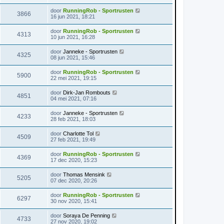
door
RunningRob - Sportrusten
3866
16 jun 2021, 18:21
door
RunningRob - Sportrusten
4313
10 jun 2021, 16:28
door
Janneke - Sportrusten
4325
08 jun 2021, 15:46
door
RunningRob - Sportrusten
5900
22 mei 2021, 19:15
door
Dirk-Jan Rombouts
4851
04 mei 2021, 07:16
door
Janneke - Sportrusten
4233
28 feb 2021, 18:03
door
Charlotte Tol
4509
27 feb 2021, 19:49
door
RunningRob - Sportrusten
4369
17 dec 2020, 15:23
door
Thomas Mensink
5205
07 dec 2020, 20:26
door
RunningRob - Sportrusten
6297
30 nov 2020, 15:41
door
Soraya De Penning
4733
27 nov 2020, 19:02