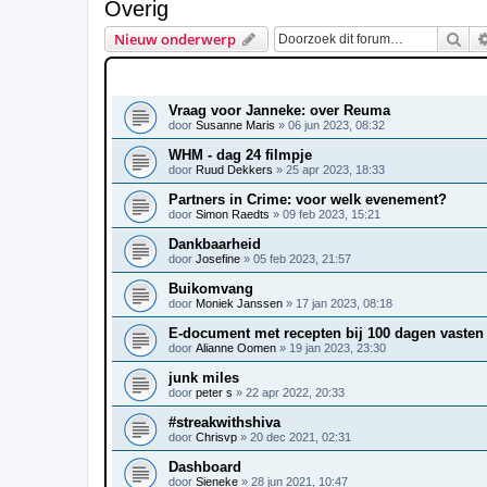
Overig
Zoe
Nieuw onderwerp
ONDERWERPEN
Vraag voor Janneke: over Reuma
door
Susanne Maris
»
06 jun 2023, 08:32
WHM - dag 24 filmpje
door
Ruud Dekkers
»
25 apr 2023, 18:33
Partners in Crime: voor welk evenement?
door
Simon Raedts
»
09 feb 2023, 15:21
Dankbaarheid
door
Josefine
»
05 feb 2023, 21:57
Buikomvang
door
Moniek Janssen
»
17 jan 2023, 08:18
E-document met recepten bij 100 dagen vasten
door
Alianne Oomen
»
19 jan 2023, 23:30
junk miles
door
peter s
»
22 apr 2022, 20:33
#streakwithshiva
door
Chrisvp
»
20 dec 2021, 02:31
Dashboard
door
Sieneke
»
28 jun 2021, 10:47