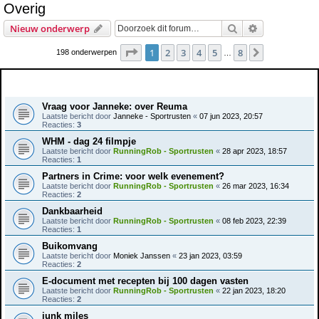
Overig
e
Zoek
Uitgebreid z
Nieuw onderwerp
k
Pagina
1
van
8
1
2
3
4
5
8
Volgende
198 onderwerpen
…
Onderwerpen
Vraag voor Janneke: over Reuma
Laatste bericht door
Janneke - Sportrusten
«
07 jun 2023, 20:57
Reacties:
3
WHM - dag 24 filmpje
Laatste bericht door
RunningRob - Sportrusten
«
28 apr 2023, 18:57
Reacties:
1
Partners in Crime: voor welk evenement?
Laatste bericht door
RunningRob - Sportrusten
«
26 mar 2023, 16:34
Reacties:
2
Dankbaarheid
Laatste bericht door
RunningRob - Sportrusten
«
08 feb 2023, 22:39
Reacties:
1
Buikomvang
Laatste bericht door
Moniek Janssen
«
23 jan 2023, 03:59
Reacties:
2
E-document met recepten bij 100 dagen vasten
Laatste bericht door
RunningRob - Sportrusten
«
22 jan 2023, 18:20
Reacties:
2
junk miles