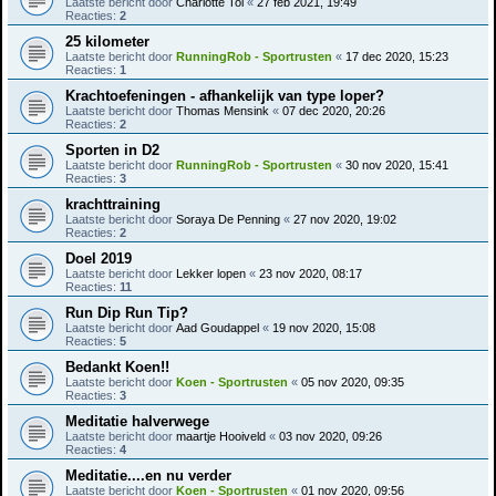
Laatste bericht door
Charlotte Tol
«
27 feb 2021, 19:49
Reacties:
2
25 kilometer
Laatste bericht door
RunningRob - Sportrusten
«
17 dec 2020, 15:23
Reacties:
1
Krachtoefeningen - afhankelijk van type loper?
Laatste bericht door
Thomas Mensink
«
07 dec 2020, 20:26
Reacties:
2
Sporten in D2
Laatste bericht door
RunningRob - Sportrusten
«
30 nov 2020, 15:41
Reacties:
3
krachttraining
Laatste bericht door
Soraya De Penning
«
27 nov 2020, 19:02
Reacties:
2
Doel 2019
Laatste bericht door
Lekker lopen
«
23 nov 2020, 08:17
Reacties:
11
Run Dip Run Tip?
Laatste bericht door
Aad Goudappel
«
19 nov 2020, 15:08
Reacties:
5
Bedankt Koen!!
Laatste bericht door
Koen - Sportrusten
«
05 nov 2020, 09:35
Reacties:
3
Meditatie halverwege
Laatste bericht door
maartje Hooiveld
«
03 nov 2020, 09:26
Reacties:
4
Meditatie....en nu verder
Laatste bericht door
Koen - Sportrusten
«
01 nov 2020, 09:56