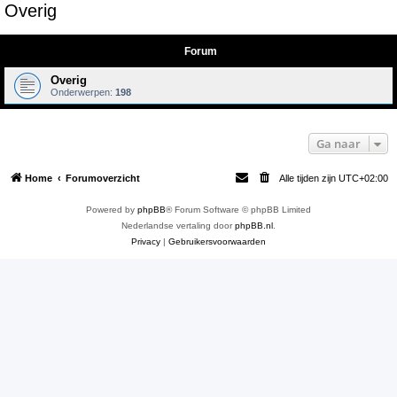
Overig
e
k
Forum
Overig
Onderwerpen:
198
Ga naar
Home
Forumoverzicht
Alle tijden zijn
UTC+02:00
Powered by
phpBB
® Forum Software © phpBB Limited
Nederlandse vertaling door
phpBB.nl
.
Privacy
|
Gebruikersvoorwaarden