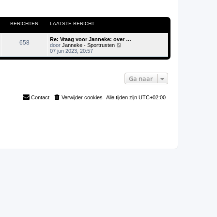
BERICHTEN
LAATSTE BERICHT
Re: Vraag voor Janneke: over …
658
B
door
Janneke - Sportrusten
e
07 jun 2023, 20:57
k
i
j
k
Ga naar
l
a
a
t
Contact
Verwijder cookies
Alle tijden zijn
UTC+02:00
s
t
e
b
e
r
i
c
h
t