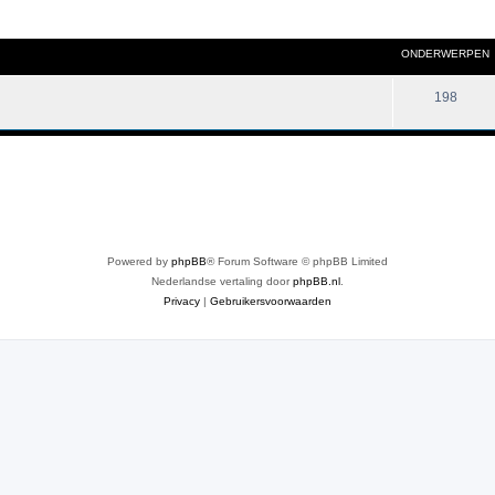
ONDERWERPEN
198
Powered by
phpBB
® Forum Software © phpBB Limited
Nederlandse vertaling door
phpBB.nl
.
Privacy
|
Gebruikersvoorwaarden