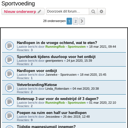
Sportvoeding
e
Zoek
Uitgebreid z
Nieuw onderwerp
k
1
2
Volgende
28 onderwerpen
Onderwerpen
Hardlopen in de vroege ochtend, wat te eten?
Laatste bericht door
RunningRob - Sportrusten
«
18 mar 2021, 09:44
Reacties:
3
Sportdrank tijdens duurloop voor het ontbijt
Laatste bericht door
geertpeeters
«
24 jun 2020, 15:39
Reacties:
2
Hardlopen voor ontbijt
Laatste bericht door
Janneke - Sportrusten
«
18 mei 2020, 15:45
Reacties:
1
Vetverbranding/Ketose
Laatste bericht door
Linda_Rotterdam
«
04 mei 2020, 20:38
Reacties:
2
Bietensap 3 uur voor de wedstrijd óf 3 dagen?
Laatste bericht door
RunningRob - Sportrusten
«
01 mar 2020, 22:10
Reacties:
2
Poepen na ruim een half uur hardlopen
Laatste bericht door
Jessedew
«
26 dec 2019, 12:48
Reacties:
9
Tijdstip magnesiumpil innemen?