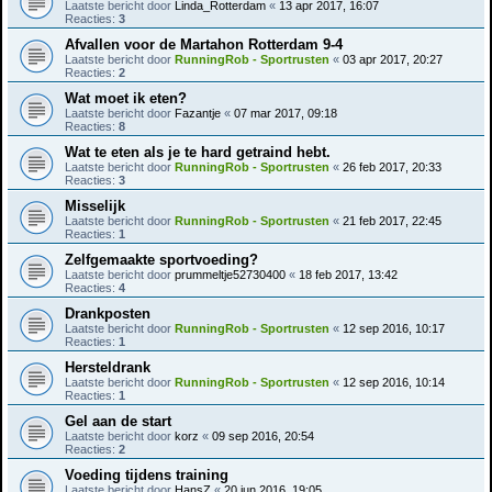
Laatste bericht door
Linda_Rotterdam
«
13 apr 2017, 16:07
Reacties:
3
Afvallen voor de Martahon Rotterdam 9-4
Laatste bericht door
RunningRob - Sportrusten
«
03 apr 2017, 20:27
Reacties:
2
Wat moet ik eten?
Laatste bericht door
Fazantje
«
07 mar 2017, 09:18
Reacties:
8
Wat te eten als je te hard getraind hebt.
Laatste bericht door
RunningRob - Sportrusten
«
26 feb 2017, 20:33
Reacties:
3
Misselijk
Laatste bericht door
RunningRob - Sportrusten
«
21 feb 2017, 22:45
Reacties:
1
Zelfgemaakte sportvoeding?
Laatste bericht door
prummeltje52730400
«
18 feb 2017, 13:42
Reacties:
4
Drankposten
Laatste bericht door
RunningRob - Sportrusten
«
12 sep 2016, 10:17
Reacties:
1
Hersteldrank
Laatste bericht door
RunningRob - Sportrusten
«
12 sep 2016, 10:14
Reacties:
1
Gel aan de start
Laatste bericht door
korz
«
09 sep 2016, 20:54
Reacties:
2
Voeding tijdens training
Laatste bericht door
HansZ
«
20 jun 2016, 19:05