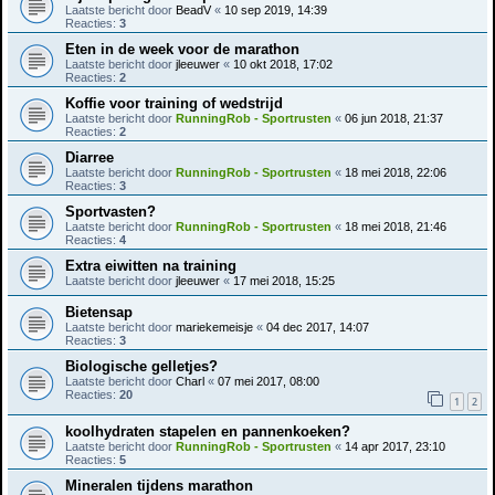
Laatste bericht door
BeadV
«
10 sep 2019, 14:39
Reacties:
3
Eten in de week voor de marathon
Laatste bericht door
jleeuwer
«
10 okt 2018, 17:02
Reacties:
2
Koffie voor training of wedstrijd
Laatste bericht door
RunningRob - Sportrusten
«
06 jun 2018, 21:37
Reacties:
2
Diarree
Laatste bericht door
RunningRob - Sportrusten
«
18 mei 2018, 22:06
Reacties:
3
Sportvasten?
Laatste bericht door
RunningRob - Sportrusten
«
18 mei 2018, 21:46
Reacties:
4
Extra eiwitten na training
Laatste bericht door
jleeuwer
«
17 mei 2018, 15:25
Bietensap
Laatste bericht door
mariekemeisje
«
04 dec 2017, 14:07
Reacties:
3
Biologische gelletjes?
Laatste bericht door
Charl
«
07 mei 2017, 08:00
Reacties:
20
1
2
koolhydraten stapelen en pannenkoeken?
Laatste bericht door
RunningRob - Sportrusten
«
14 apr 2017, 23:10
Reacties:
5
Mineralen tijdens marathon