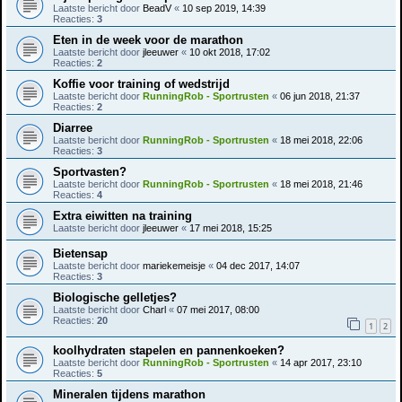
Laatste bericht door
BeadV
«
10 sep 2019, 14:39
Reacties:
3
Eten in de week voor de marathon
Laatste bericht door
jleeuwer
«
10 okt 2018, 17:02
Reacties:
2
Koffie voor training of wedstrijd
Laatste bericht door
RunningRob - Sportrusten
«
06 jun 2018, 21:37
Reacties:
2
Diarree
Laatste bericht door
RunningRob - Sportrusten
«
18 mei 2018, 22:06
Reacties:
3
Sportvasten?
Laatste bericht door
RunningRob - Sportrusten
«
18 mei 2018, 21:46
Reacties:
4
Extra eiwitten na training
Laatste bericht door
jleeuwer
«
17 mei 2018, 15:25
Bietensap
Laatste bericht door
mariekemeisje
«
04 dec 2017, 14:07
Reacties:
3
Biologische gelletjes?
Laatste bericht door
Charl
«
07 mei 2017, 08:00
Reacties:
20
1
2
koolhydraten stapelen en pannenkoeken?
Laatste bericht door
RunningRob - Sportrusten
«
14 apr 2017, 23:10
Reacties:
5
Mineralen tijdens marathon