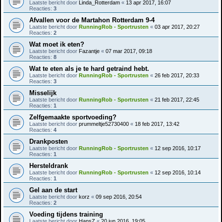
Laatste bericht door
Linda_Rotterdam
«
13 apr 2017, 16:07
Reacties:
3
Afvallen voor de Martahon Rotterdam 9-4
Laatste bericht door
RunningRob - Sportrusten
«
03 apr 2017, 20:27
Reacties:
2
Wat moet ik eten?
Laatste bericht door
Fazantje
«
07 mar 2017, 09:18
Reacties:
8
Wat te eten als je te hard getraind hebt.
Laatste bericht door
RunningRob - Sportrusten
«
26 feb 2017, 20:33
Reacties:
3
Misselijk
Laatste bericht door
RunningRob - Sportrusten
«
21 feb 2017, 22:45
Reacties:
1
Zelfgemaakte sportvoeding?
Laatste bericht door
prummeltje52730400
«
18 feb 2017, 13:42
Reacties:
4
Drankposten
Laatste bericht door
RunningRob - Sportrusten
«
12 sep 2016, 10:17
Reacties:
1
Hersteldrank
Laatste bericht door
RunningRob - Sportrusten
«
12 sep 2016, 10:14
Reacties:
1
Gel aan de start
Laatste bericht door
korz
«
09 sep 2016, 20:54
Reacties:
2
Voeding tijdens training
Laatste bericht door
HansZ
«
20 jun 2016, 19:05