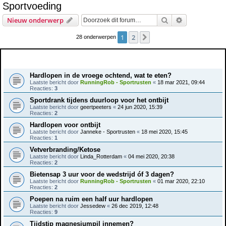
Sportvoeding
e
Zoek
Uitgebreid z
Nieuw onderwerp
k
1
2
Volgende
28 onderwerpen
Onderwerpen
Hardlopen in de vroege ochtend, wat te eten?
Laatste bericht door
RunningRob - Sportrusten
«
18 mar 2021, 09:44
Reacties:
3
Sportdrank tijdens duurloop voor het ontbijt
Laatste bericht door
geertpeeters
«
24 jun 2020, 15:39
Reacties:
2
Hardlopen voor ontbijt
Laatste bericht door
Janneke - Sportrusten
«
18 mei 2020, 15:45
Reacties:
1
Vetverbranding/Ketose
Laatste bericht door
Linda_Rotterdam
«
04 mei 2020, 20:38
Reacties:
2
Bietensap 3 uur voor de wedstrijd óf 3 dagen?
Laatste bericht door
RunningRob - Sportrusten
«
01 mar 2020, 22:10
Reacties:
2
Poepen na ruim een half uur hardlopen
Laatste bericht door
Jessedew
«
26 dec 2019, 12:48
Reacties:
9
Tijdstip magnesiumpil innemen?