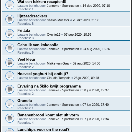
Wát een lekkere recepten!!!
Laatste bericht door
Janneke - Sportrusten
«
14 dec 2020, 07:10
Reacties:
1
lijnzaadcrackers
Laatste bericht door
Saskia Moester
«
20 okt 2020, 21:33
Reacties:
8
Frittata
Laatste bericht door
Cynnie13
«
07 sep 2020, 10:56
Reacties:
3
Gebruik van kokosolie
Laatste bericht door
Janneke - Sportrusten
«
24 aug 2020, 16:26
Reacties:
6
Veel kleur
Laatste bericht door
Maike van Gaal
«
02 aug 2020, 14:30
Reacties:
2
Hoeveel yoghurt bij ontbijt?
Laatste bericht door
Claudia Tempels
«
26 jul 2020, 09:48
Ervaring na 5kilo kwijt programma
Laatste bericht door
Janneke - Sportrusten
«
30 jun 2020, 19:37
Reacties:
2
Granola
Laatste bericht door
Janneke - Sportrusten
«
07 jun 2020, 17:40
Reacties:
1
Bananenbrood komt niet uit vorm
Laatste bericht door
Janneke - Sportrusten
«
07 jun 2020, 17:34
Reacties:
4
Lunchtips voor on the road?