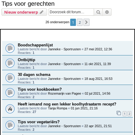
Tips voor gerechten
e
Zoek
Uitgebreid z
Nieuw onderwerp
k
1
2
Volgende
26 onderwerpen
Onderwerpen
Boodschappenlijst
Laatste bericht door
Janneke - Sportrusten
«
27 mei 2022, 12:36
Reacties:
1
Ontbijttip
Laatste bericht door
Janneke - Sportrusten
«
11 okt 2021, 11:39
Reacties:
1
30 dagen schema
Laatste bericht door
Janneke - Sportrusten
«
18 aug 2021, 16:53
Reacties:
1
Tips voor kookboeken?
Laatste bericht door
Rozemarijn van Pagee
«
02 jul 2021, 14:56
Reacties:
2
Heeft iemand nog een lekker koolhydraatarm recept?
Laatste bericht door
Tanja Rompa
«
01 jun 2021, 21:16
Reacties:
27
1
2
Tips voor vegetariërs?
Laatste bericht door
Janneke - Sportrusten
«
22 apr 2021, 21:51
Reacties:
2