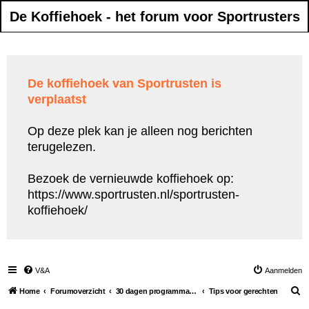
De Koffiehoek - het forum voor Sportrusters
De koffiehoek van Sportrusten is
verplaatst
Op deze plek kan je alleen nog berichten
terugelezen.
Bezoek de vernieuwde koffiehoek op:
https://www.sportrusten.nl/sportrusten-
koffiehoek/
V&A
Aanmelden
Z
Home
Forumoverzicht
30 dagen programma 5 kilo kwijt
Tips voor gerechten
o