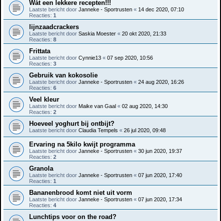
Wát een lekkere recepten!!!
Laatste bericht door
Janneke - Sportrusten
«
14 dec 2020, 07:10
Reacties:
1
lijnzaadcrackers
Laatste bericht door
Saskia Moester
«
20 okt 2020, 21:33
Reacties:
8
Frittata
Laatste bericht door
Cynnie13
«
07 sep 2020, 10:56
Reacties:
3
Gebruik van kokosolie
Laatste bericht door
Janneke - Sportrusten
«
24 aug 2020, 16:26
Reacties:
6
Veel kleur
Laatste bericht door
Maike van Gaal
«
02 aug 2020, 14:30
Reacties:
2
Hoeveel yoghurt bij ontbijt?
Laatste bericht door
Claudia Tempels
«
26 jul 2020, 09:48
Ervaring na 5kilo kwijt programma
Laatste bericht door
Janneke - Sportrusten
«
30 jun 2020, 19:37
Reacties:
2
Granola
Laatste bericht door
Janneke - Sportrusten
«
07 jun 2020, 17:40
Reacties:
1
Bananenbrood komt niet uit vorm
Laatste bericht door
Janneke - Sportrusten
«
07 jun 2020, 17:34
Reacties:
4
Lunchtips voor on the road?