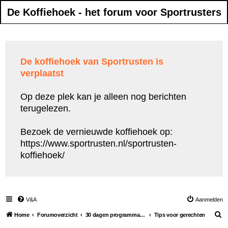
De Koffiehoek - het forum voor Sportrusters
De koffiehoek van Sportrusten is
verplaatst
Op deze plek kan je alleen nog berichten
terugelezen.
Bezoek de vernieuwde koffiehoek op:
https://www.sportrusten.nl/sportrusten-
koffiehoek/
V&A
Aanmelden
Z
Home
Forumoverzicht
30 dagen programma 5 kilo kwijt
Tips voor gerechten
o