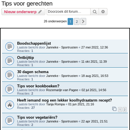
Tips voor gerechten
e
Zoek
Uitgebreid z
Nieuw onderwerp
k
1
2
Volgende
26 onderwerpen
Onderwerpen
Boodschappenlijst
Laatste bericht door
Janneke - Sportrusten
«
27 mei 2022, 12:36
Reacties:
1
Ontbijttip
Laatste bericht door
Janneke - Sportrusten
«
11 okt 2021, 11:39
Reacties:
1
30 dagen schema
Laatste bericht door
Janneke - Sportrusten
«
18 aug 2021, 16:53
Reacties:
1
Tips voor kookboeken?
Laatste bericht door
Rozemarijn van Pagee
«
02 jul 2021, 14:56
Reacties:
2
Heeft iemand nog een lekker koolhydraatarm recept?
Laatste bericht door
Tanja Rompa
«
01 jun 2021, 21:16
Reacties:
27
1
2
Tips voor vegetariërs?
Laatste bericht door
Janneke - Sportrusten
«
22 apr 2021, 21:51
Reacties:
2