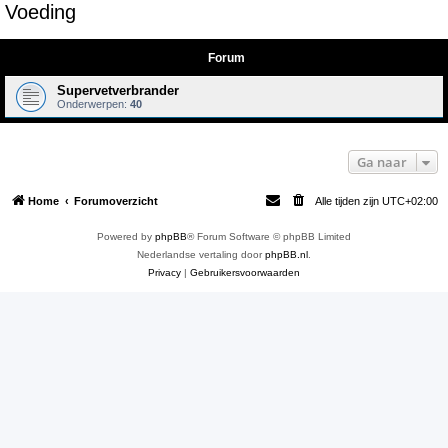
Voeding
e
k
Forum
Supervetverbrander
Onderwerpen:
40
Ga naar
Home
Forumoverzicht
Alle tijden zijn
UTC+02:00
Powered by
phpBB
® Forum Software © phpBB Limited
Nederlandse vertaling door
phpBB.nl
.
Privacy
|
Gebruikersvoorwaarden