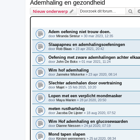
Ademhaling en gezondheid
Zoe
Nieuw onderwerp
ONDERWERPEN
Adem oefening niet trouw doen.
door
Miranda Sinteur
»
30 mar 2023, 12:35
Slaapapneu en ademhalingsoefeningen
door
Rob Blaas
»
23 apr 2021, 20:42
Oefening met zware ademhalingen achter elkaa
door
John De Bokx
»
01 mar 2021, 11:24
Wim hof ademhaling
door
Janneke Wiskerke
»
23 apr 2020, 08:14
Slechter ademhalen door overtraining
door
Majet
»
15 feb 2015, 10:20
Lopen met een verplicht mondmasker
door
Maya Marien
»
28 jul 2020, 20:50
meten rusthartslag
door
Jacoba De Lijster
»
18 aug 2020, 07:52
Wim Hof ademhaling en glucosewaarden
door
Dianne Niessen
»
24 jul 2020, 07:19
Mond tapen slapen
door
Kirsten wennemers
»
25 jul 2020, 08:34