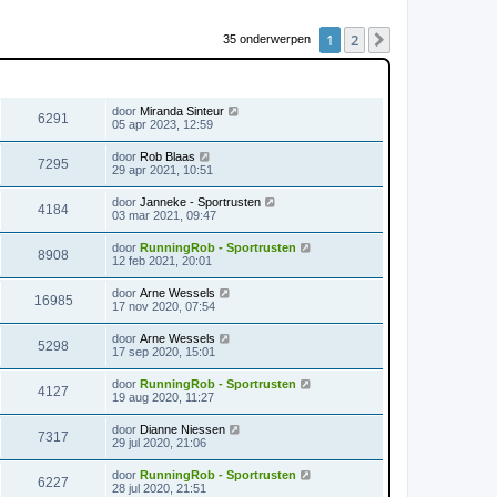
1
2
Volgende
35 onderwerpen
WEERGAVES
LAATSTE BERICHT
door
Miranda Sinteur
6291
05 apr 2023, 12:59
door
Rob Blaas
7295
29 apr 2021, 10:51
door
Janneke - Sportrusten
4184
03 mar 2021, 09:47
door
RunningRob - Sportrusten
8908
12 feb 2021, 20:01
door
Arne Wessels
16985
17 nov 2020, 07:54
door
Arne Wessels
5298
17 sep 2020, 15:01
door
RunningRob - Sportrusten
4127
19 aug 2020, 11:27
door
Dianne Niessen
7317
29 jul 2020, 21:06
door
RunningRob - Sportrusten
6227
28 jul 2020, 21:51