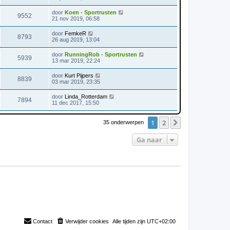
door
Koen - Sportrusten
9552
21 nov 2019, 06:58
door
FemkeR
8793
26 aug 2019, 13:04
door
RunningRob - Sportrusten
5939
13 mar 2019, 22:24
door
Kurt Pijpers
8839
03 mar 2019, 23:35
door
Linda_Rotterdam
7894
11 dec 2017, 15:50
1
2
Volgende
35 onderwerpen
Ga naar
Contact
Verwijder cookies
Alle tijden zijn
UTC+02:00