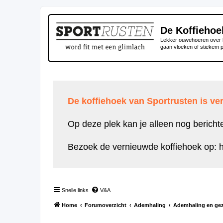
De Koffiehoe
Lekker ouwehoeren over h
gaan vloeken of stiekem 
De koffiehoek van Sportrusten is ver
Op deze plek kan je alleen nog bericht
Bezoek de vernieuwde koffiehoek op:
h
Snelle links
V&A
Home
Forumoverzicht
Ademhaling
Ademhaling en ge