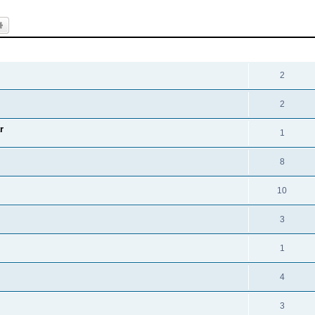
k
Uitgebreid zoeken
REACTIES
2
2
r
1
8
10
3
1
4
3