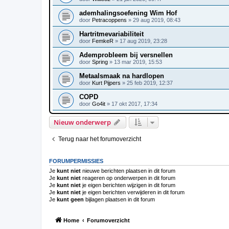
ademhalingsoefening Wim Hof
door
Petracoppens
»
29 aug 2019, 08:43
Hartritmevariabiliteit
door
FemkeR
»
17 aug 2019, 23:28
Ademprobleem bij versnellen
door
Spring
»
13 mar 2019, 15:53
Metaalsmaak na hardlopen
door
Kurt Pijpers
»
25 feb 2019, 12:37
COPD
door
Go4it
»
17 okt 2017, 17:34
Nieuw onderwerp
Terug naar het forumoverzicht
FORUMPERMISSIES
Je
kunt niet
nieuwe berichten plaatsen in dit forum
Je
kunt niet
reageren op onderwerpen in dit forum
Je
kunt niet
je eigen berichten wijzigen in dit forum
Je
kunt niet
je eigen berichten verwijderen in dit forum
Je
kunt geen
bijlagen plaatsen in dit forum
Home
Forumoverzicht