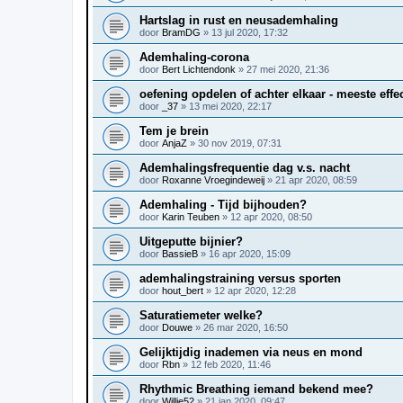
Hartslag in rust en neusademhaling
door
BramDG
»
13 jul 2020, 17:32
Ademhaling-corona
door
Bert Lichtendonk
»
27 mei 2020, 21:36
oefening opdelen of achter elkaar - meeste effe
door
_37
»
13 mei 2020, 22:17
Tem je brein
door
AnjaZ
»
30 nov 2019, 07:31
Ademhalingsfrequentie dag v.s. nacht
door
Roxanne Vroegindeweij
»
21 apr 2020, 08:59
Ademhaling - Tijd bijhouden?
door
Karin Teuben
»
12 apr 2020, 08:50
Uitgeputte bijnier?
door
BassieB
»
16 apr 2020, 15:09
ademhalingstraining versus sporten
door
hout_bert
»
12 apr 2020, 12:28
Saturatiemeter welke?
door
Douwe
»
26 mar 2020, 16:50
Gelijktijdig inademen via neus en mond
door
Rbn
»
12 feb 2020, 11:46
Rhythmic Breathing iemand bekend mee?
door
Willie52
»
21 jan 2020, 09:47