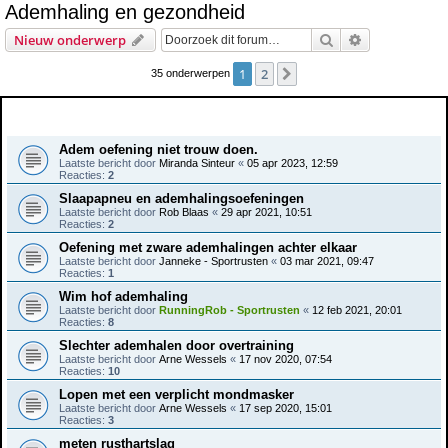
Ademhaling en gezondheid
e
Zoek
Uitgebreid z
Nieuw onderwerp
k
1
2
Volgende
35 onderwerpen
Onderwerpen
Adem oefening niet trouw doen.
Laatste bericht door
Miranda Sinteur
«
05 apr 2023, 12:59
Reacties:
2
Slaapapneu en ademhalingsoefeningen
Laatste bericht door
Rob Blaas
«
29 apr 2021, 10:51
Reacties:
2
Oefening met zware ademhalingen achter elkaar
Laatste bericht door
Janneke - Sportrusten
«
03 mar 2021, 09:47
Reacties:
1
Wim hof ademhaling
Laatste bericht door
RunningRob - Sportrusten
«
12 feb 2021, 20:01
Reacties:
8
Slechter ademhalen door overtraining
Laatste bericht door
Arne Wessels
«
17 nov 2020, 07:54
Reacties:
10
Lopen met een verplicht mondmasker
Laatste bericht door
Arne Wessels
«
17 sep 2020, 15:01
Reacties:
3
meten rusthartslag