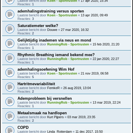
Laatste bericht door
Koen - Sportrusten
«
17 apr 2020, 15:34
Reacties:
1
ademhalingstraining versus sporten
Laatste bericht door
Koen - Sportrusten
«
13 apr 2020, 09:49
Reacties:
3
Saturatiemeter welke?
Laatste bericht door
Douwe
«
27 mar 2020, 16:32
Reacties:
2
Gelijktijdig inademen via neus en mond
Laatste bericht door
RunningRob - Sportrusten
«
15 feb 2020, 21:20
Reacties:
1
Rhythmic Breathing iemand bekend mee?
Laatste bericht door
RunningRob - Sportrusten
«
22 jan 2020, 22:27
Reacties:
1
ademhalingsoefening Wim Hof
Laatste bericht door
Koen - Sportrusten
«
21 nov 2019, 06:58
Reacties:
5
Hartritmevariabiliteit
Laatste bericht door
FemkeR
«
26 aug 2019, 13:04
Reacties:
2
Ademprobleem bij versnellen
Laatste bericht door
RunningRob - Sportrusten
«
13 mar 2019, 22:24
Reacties:
1
Metaalsmaak na hardlopen
Laatste bericht door
Kurt Pijpers
«
03 mar 2019, 23:35
Reacties:
2
COPD
Laatste bericht door
Linda_Rotterdam
«
11 dec 2017, 15:50