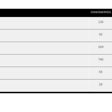
ONDERWERPEN
126
93
269
786
59
28