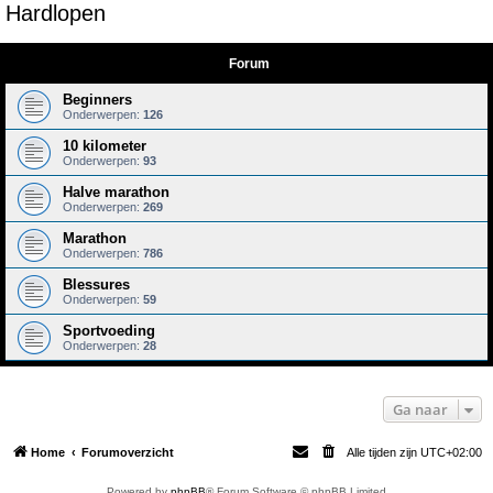
Hardlopen
e
k
Forum
Beginners
Onderwerpen:
126
10 kilometer
Onderwerpen:
93
Halve marathon
Onderwerpen:
269
Marathon
Onderwerpen:
786
Blessures
Onderwerpen:
59
Sportvoeding
Onderwerpen:
28
Ga naar
Home
Forumoverzicht
Alle tijden zijn
UTC+02:00
Powered by
phpBB
® Forum Software © phpBB Limited