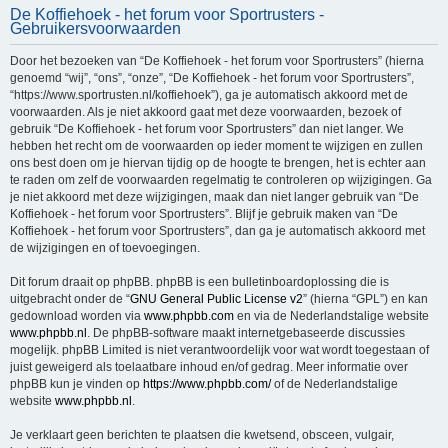
De Koffiehoek - het forum voor Sportrusters -
e
Gebruikersvoorwaarden
k
Door het bezoeken van “De Koffiehoek - het forum voor Sportrusters” (hierna
genoemd “wij”, “ons”, “onze”, “De Koffiehoek - het forum voor Sportrusters”,
“https://www.sportrusten.nl/koffiehoek”), ga je automatisch akkoord met de
voorwaarden. Als je niet akkoord gaat met deze voorwaarden, bezoek of
gebruik “De Koffiehoek - het forum voor Sportrusters” dan niet langer. We
hebben het recht om de voorwaarden op ieder moment te wijzigen en zullen
ons best doen om je hiervan tijdig op de hoogte te brengen, het is echter aan
te raden om zelf de voorwaarden regelmatig te controleren op wijzigingen. Ga
je niet akkoord met deze wijzigingen, maak dan niet langer gebruik van “De
Koffiehoek - het forum voor Sportrusters”. Blijf je gebruik maken van “De
Koffiehoek - het forum voor Sportrusters”, dan ga je automatisch akkoord met
de wijzigingen en of toevoegingen.
Dit forum draait op phpBB. phpBB is een bulletinboardoplossing die is
uitgebracht onder de “
GNU General Public License v2
” (hierna “GPL”) en kan
gedownload worden via
www.phpbb.com
en via de Nederlandstalige website
www.phpbb.nl
. De phpBB-software maakt internetgebaseerde discussies
mogelijk. phpBB Limited is niet verantwoordelijk voor wat wordt toegestaan of
juist geweigerd als toelaatbare inhoud en/of gedrag. Meer informatie over
phpBB kun je vinden op
https://www.phpbb.com/
of de Nederlandstalige
website
www.phpbb.nl
.
Je verklaart geen berichten te plaatsen die kwetsend, obsceen, vulgair,