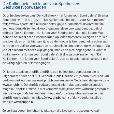
De Koffiehoek - het forum voor Sportrusters -
e
Gebruikersvoorwaarden
k
Door het bezoeken van “De Koffiehoek - het forum voor Sportrusters” (hierna
genoemd “wij”, “ons”, “onze”, “De Koffiehoek - het forum voor Sportrusters”,
“https://www.sportrusten.nl/koffiehoek”), ga je automatisch akkoord met de
voorwaarden. Als je niet akkoord gaat met deze voorwaarden, bezoek of
gebruik “De Koffiehoek - het forum voor Sportrusters” dan niet langer. We
hebben het recht om de voorwaarden op ieder moment te wijzigen en zullen
ons best doen om je hiervan tijdig op de hoogte te brengen, het is echter aan
te raden om zelf de voorwaarden regelmatig te controleren op wijzigingen. Ga
je niet akkoord met deze wijzigingen, maak dan niet langer gebruik van “De
Koffiehoek - het forum voor Sportrusters”. Blijf je gebruik maken van “De
Koffiehoek - het forum voor Sportrusters”, dan ga je automatisch akkoord met
de wijzigingen en of toevoegingen.
Dit forum draait op phpBB. phpBB is een bulletinboardoplossing die is
uitgebracht onder de “
GNU General Public License v2
” (hierna “GPL”) en kan
gedownload worden via
www.phpbb.com
en via de Nederlandstalige website
www.phpbb.nl
. De phpBB-software maakt internetgebaseerde discussies
mogelijk. phpBB Limited is niet verantwoordelijk voor wat wordt toegestaan of
juist geweigerd als toelaatbare inhoud en/of gedrag. Meer informatie over
phpBB kun je vinden op
https://www.phpbb.com/
of de Nederlandstalige
website
www.phpbb.nl
.
Je verklaart geen berichten te plaatsen die kwetsend, obsceen, vulgair,