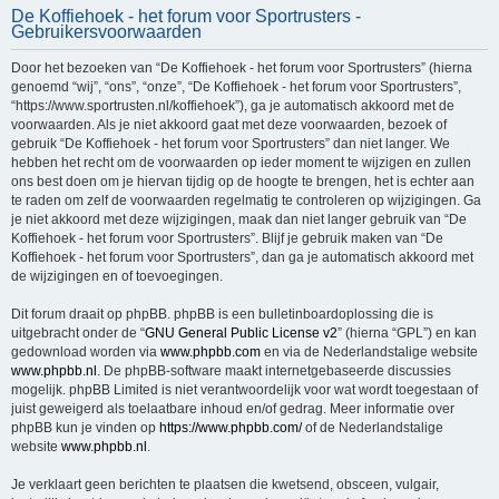
De Koffiehoek - het forum voor Sportrusters -
e
Gebruikersvoorwaarden
k
Door het bezoeken van “De Koffiehoek - het forum voor Sportrusters” (hierna
genoemd “wij”, “ons”, “onze”, “De Koffiehoek - het forum voor Sportrusters”,
“https://www.sportrusten.nl/koffiehoek”), ga je automatisch akkoord met de
voorwaarden. Als je niet akkoord gaat met deze voorwaarden, bezoek of
gebruik “De Koffiehoek - het forum voor Sportrusters” dan niet langer. We
hebben het recht om de voorwaarden op ieder moment te wijzigen en zullen
ons best doen om je hiervan tijdig op de hoogte te brengen, het is echter aan
te raden om zelf de voorwaarden regelmatig te controleren op wijzigingen. Ga
je niet akkoord met deze wijzigingen, maak dan niet langer gebruik van “De
Koffiehoek - het forum voor Sportrusters”. Blijf je gebruik maken van “De
Koffiehoek - het forum voor Sportrusters”, dan ga je automatisch akkoord met
de wijzigingen en of toevoegingen.
Dit forum draait op phpBB. phpBB is een bulletinboardoplossing die is
uitgebracht onder de “
GNU General Public License v2
” (hierna “GPL”) en kan
gedownload worden via
www.phpbb.com
en via de Nederlandstalige website
www.phpbb.nl
. De phpBB-software maakt internetgebaseerde discussies
mogelijk. phpBB Limited is niet verantwoordelijk voor wat wordt toegestaan of
juist geweigerd als toelaatbare inhoud en/of gedrag. Meer informatie over
phpBB kun je vinden op
https://www.phpbb.com/
of de Nederlandstalige
website
www.phpbb.nl
.
Je verklaart geen berichten te plaatsen die kwetsend, obsceen, vulgair,