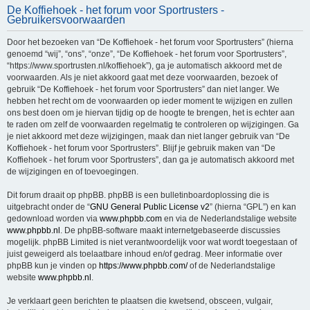
De Koffiehoek - het forum voor Sportrusters -
e
Gebruikersvoorwaarden
k
Door het bezoeken van “De Koffiehoek - het forum voor Sportrusters” (hierna
genoemd “wij”, “ons”, “onze”, “De Koffiehoek - het forum voor Sportrusters”,
“https://www.sportrusten.nl/koffiehoek”), ga je automatisch akkoord met de
voorwaarden. Als je niet akkoord gaat met deze voorwaarden, bezoek of
gebruik “De Koffiehoek - het forum voor Sportrusters” dan niet langer. We
hebben het recht om de voorwaarden op ieder moment te wijzigen en zullen
ons best doen om je hiervan tijdig op de hoogte te brengen, het is echter aan
te raden om zelf de voorwaarden regelmatig te controleren op wijzigingen. Ga
je niet akkoord met deze wijzigingen, maak dan niet langer gebruik van “De
Koffiehoek - het forum voor Sportrusters”. Blijf je gebruik maken van “De
Koffiehoek - het forum voor Sportrusters”, dan ga je automatisch akkoord met
de wijzigingen en of toevoegingen.
Dit forum draait op phpBB. phpBB is een bulletinboardoplossing die is
uitgebracht onder de “
GNU General Public License v2
” (hierna “GPL”) en kan
gedownload worden via
www.phpbb.com
en via de Nederlandstalige website
www.phpbb.nl
. De phpBB-software maakt internetgebaseerde discussies
mogelijk. phpBB Limited is niet verantwoordelijk voor wat wordt toegestaan of
juist geweigerd als toelaatbare inhoud en/of gedrag. Meer informatie over
phpBB kun je vinden op
https://www.phpbb.com/
of de Nederlandstalige
website
www.phpbb.nl
.
Je verklaart geen berichten te plaatsen die kwetsend, obsceen, vulgair,