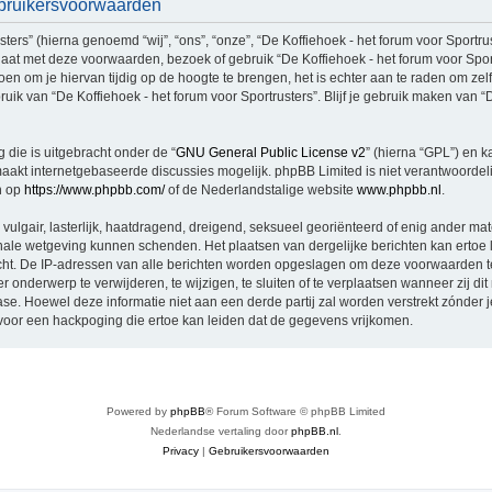
Gebruikersvoorwaarden
rs” (hierna genoemd “wij”, “ons”, “onze”, “De Koffiehoek - het forum voor Sportruste
aat met deze voorwaarden, bezoek of gebruik “De Koffiehoek - het forum voor Spor
n om je hiervan tijdig op de hoogte te brengen, het is echter aan te raden om zel
uik van “De Koffiehoek - het forum voor Sportrusters”. Blijf je gebruik maken van “D
 die is uitgebracht onder de “
GNU General Public License v2
” (hierna “GPL”) en
akt internetgebaseerde discussies mogelijk. phpBB Limited is niet verantwoordelij
n op
https://www.phpbb.com/
of de Nederlandstalige website
www.phpbb.nl
.
vulgair, lasterlijk, haatdragend, dreigend, seksueel georiënteerd of enig ander mat
tionale wetgeving kunnen schenden. Het plaatsen van dergelijke berichten kan ertoe
licht. De IP-adressen van alle berichten worden opgeslagen om deze voorwaarden 
er onderwerp te verwijderen, te wijzigen, te sluiten of te verplaatsen wanneer zij di
base. Hoewel deze informatie niet aan een derde partij zal worden verstrekt zónder 
oor een hackpoging die ertoe kan leiden dat de gegevens vrijkomen.
Powered by
phpBB
® Forum Software © phpBB Limited
Nederlandse vertaling door
phpBB.nl
.
Privacy
|
Gebruikersvoorwaarden