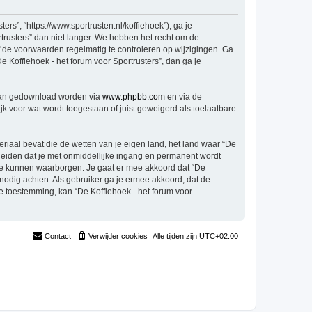
rs”, “https://www.sportrusten.nl/koffiehoek”), ga je
trusters” dan niet langer. We hebben het recht om de
f de voorwaarden regelmatig te controleren op wijzigingen. Ga
e Koffiehoek - het forum voor Sportrusters”, dan ga je
 kan gedownload worden via
www.phpbb.com
en via de
k voor wat wordt toegestaan of juist geweigerd als toelaatbare
eriaal bevat die de wetten van je eigen land, het land waar “De
 leiden dat je met onmiddellijke ingang en permanent wordt
te kunnen waarborgen. Je gaat er mee akkoord dat “De
t nodig achten. Als gebruiker ga je ermee akkoord, dat de
je toestemming, kan “De Koffiehoek - het forum voor
Contact
Verwijder cookies
Alle tijden zijn
UTC+02:00