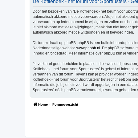
De Koffiehoek - het forum voor Sportrusters - 
Door het bezoeken van “De Koffiehoek - het forum voor Sportruste
automatisch akkoord met de voorwaarden. Als je niet akkoord g
voorwaarden op ieder moment te wijzigen en zullen ons best doe
je niet akkoord met deze wijzigingen, maak dan niet langer gebr
automatisch akkoord met de wijzigingen en of toevoegingen.
Dit forum draait op phpBB. phpBB is een bulletinboardoplossing
Nederlandstalige website
www.phpbb.nl
. De phpBB-software ma
inhoud en/of gedrag. Meer informatie over phpBB kun je vinde
Je verklaart geen berichten te plaatsen die kwetsend, obsceen, 
Koffiehoek - het forum voor Sportrusters” is gehost of interna
verbannen van dit forum. Tevens kan je provider worden inge
Koffiehoek - het forum voor Sportrusters” het recht heeft om ied
informatie die je bij ons invoert wordt opgeslagen in een data
Sportrusters” nóch phpBB verantwoordelijk worden gehouden v
Home
Forumoverzicht