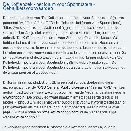
De Koffiehoek - het forum voor Sportrusters -
e
Gebruikersvoorwaarden
k
Door het bezoeken van “De Koffiehoek - het forum voor Sportrusters” (hierna
genoemd “wij”, “ons”, “onze”, “De Koffiehoek - het forum voor Sportrusters”,
“https://www.sportrusten.nl/koffiehoek”), ga je automatisch akkoord met de
voorwaarden. Als je niet akkoord gaat met deze voorwaarden, bezoek of
gebruik “De Koffiehoek - het forum voor Sportrusters” dan niet langer. We
hebben het recht om de voorwaarden op ieder moment te wijzigen en zullen
ons best doen om je hiervan tijdig op de hoogte te brengen, het is echter aan
te raden om zelf de voorwaarden regelmatig te controleren op wijzigingen. Ga
je niet akkoord met deze wijzigingen, maak dan niet langer gebruik van “De
Koffiehoek - het forum voor Sportrusters”. Blijf je gebruik maken van “De
Koffiehoek - het forum voor Sportrusters”, dan ga je automatisch akkoord met
de wijzigingen en of toevoegingen.
Dit forum draait op phpBB. phpBB is een bulletinboardoplossing die is
uitgebracht onder de “
GNU General Public License v2
” (hierna “GPL”) en kan
gedownload worden via
www.phpbb.com
en via de Nederlandstalige website
www.phpbb.nl
. De phpBB-software maakt internetgebaseerde discussies
mogelijk. phpBB Limited is niet verantwoordelijk voor wat wordt toegestaan of
juist geweigerd als toelaatbare inhoud en/of gedrag. Meer informatie over
phpBB kun je vinden op
https://www.phpbb.com/
of de Nederlandstalige
website
www.phpbb.nl
.
Je verklaart geen berichten te plaatsen die kwetsend, obsceen, vulgair,